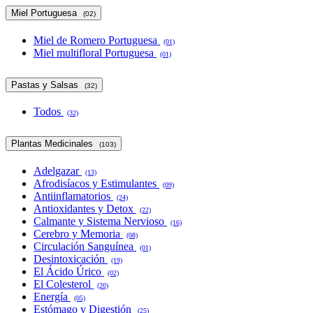
Miel Portuguesa
(02)
Miel de Romero Portuguesa
(01)
Miel multifloral Portuguesa
(01)
Pastas y Salsas
(32)
Todos
(32)
Plantas Medicinales
(103)
Adelgazar
(13)
Afrodisíacos y Estimulantes
(09)
Antiinflamatorios
(24)
Antioxidantes y Detox
(22)
Calmante y Sistema Nervioso
(16)
Cerebro y Memoria
(08)
Circulación Sanguínea
(01)
Desintoxicación
(19)
El Ácido Úrico
(02)
El Colesterol
(20)
Energía
(05)
Estómago y Digestión
(25)