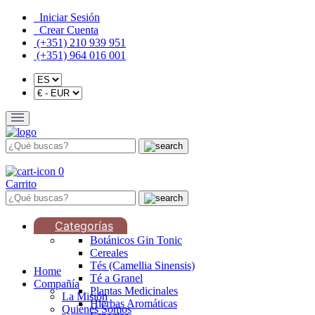
Iniciar Sesión
Crear Cuenta
(+351) 210 939 951
(+351) 964 016 001
0
Carrito
Categorías
Botánicos Gin Tonic
Cereales
Tés (Camellia Sinensis)
Home
Té a Granel
Compañía
Plantas Medicinales
La Misión
Hierbas Aromáticas
Quiénes Somos