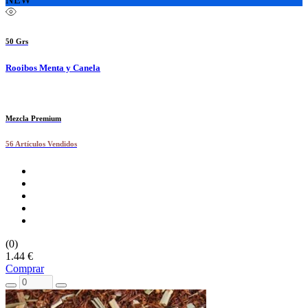
50 Grs
Rooibos Menta y Canela
Mezcla Premium
56 Artículos Vendidos
(0)
1.44 €
Comprar