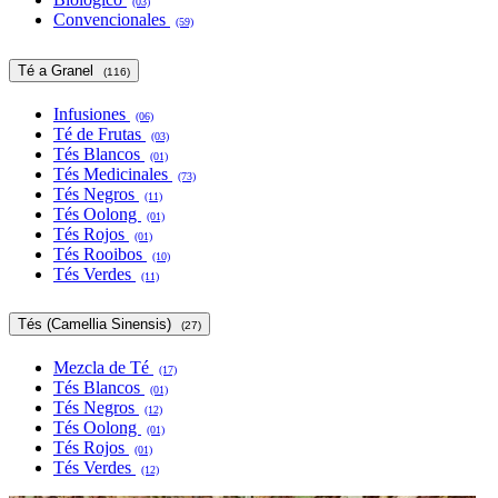
(03)
Convencionales
(59)
Té a Granel
(116)
Infusiones
(06)
Té de Frutas
(03)
Tés Blancos
(01)
Tés Medicinales
(73)
Tés Negros
(11)
Tés Oolong
(01)
Tés Rojos
(01)
Tés Rooibos
(10)
Tés Verdes
(11)
Tés (Camellia Sinensis)
(27)
Mezcla de Té
(17)
Tés Blancos
(01)
Tés Negros
(12)
Tés Oolong
(01)
Tés Rojos
(01)
Tés Verdes
(12)