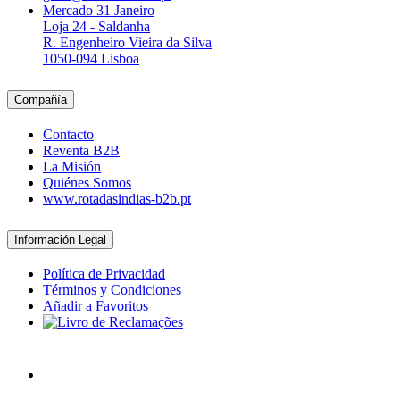
Mercado 31 Janeiro
Loja 24 - Saldanha
R. Engenheiro Vieira da Silva
1050-094 Lisboa
Compañía
Contacto
Reventa B2B
La Misión
Quiénes Somos
www.rotadasindias-b2b.pt
Información Legal
Política de Privacidad
Términos y Condiciones
Añadir a Favoritos