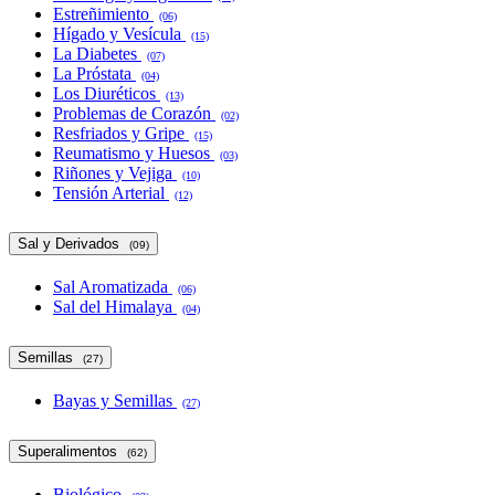
Estreñimiento
(06)
Hígado y Vesícula
(15)
La Diabetes
(07)
La Próstata
(04)
Los Diuréticos
(13)
Problemas de Corazón
(02)
Resfriados y Gripe
(15)
Reumatismo y Huesos
(03)
Riñones y Vejiga
(10)
Tensión Arterial
(12)
Sal y Derivados
(09)
Sal Aromatizada
(06)
Sal del Himalaya
(04)
Semillas
(27)
Bayas y Semillas
(27)
Superalimentos
(62)
Biológico