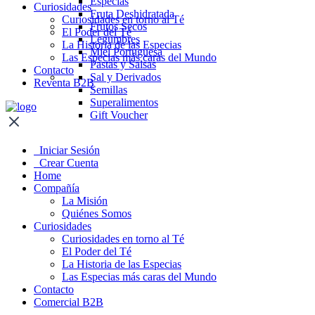
Especias
Curiosidades
Fruta Deshidratada
Curiosidades en torno al Té
Frutos Secos
El Poder del Té
Legumbres
La Historia de las Especias
Miel Portuguesa
Las Especias más caras del Mundo
Pastas y Salsas
Contacto
Sal y Derivados
Reventa B2B
Semillas
Superalimentos
Gift Voucher
Iniciar Sesión
Crear Cuenta
Home
Compañía
La Misión
Quiénes Somos
Curiosidades
Curiosidades en torno al Té
El Poder del Té
La Historia de las Especias
Las Especias más caras del Mundo
Contacto
Comercial B2B