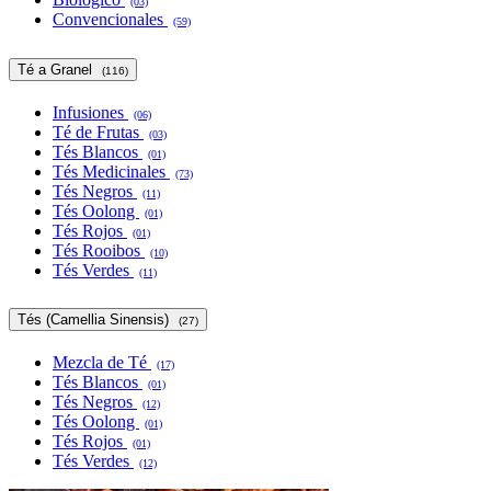
(03)
Convencionales
(59)
Té a Granel
(116)
Infusiones
(06)
Té de Frutas
(03)
Tés Blancos
(01)
Tés Medicinales
(73)
Tés Negros
(11)
Tés Oolong
(01)
Tés Rojos
(01)
Tés Rooibos
(10)
Tés Verdes
(11)
Tés (Camellia Sinensis)
(27)
Mezcla de Té
(17)
Tés Blancos
(01)
Tés Negros
(12)
Tés Oolong
(01)
Tés Rojos
(01)
Tés Verdes
(12)