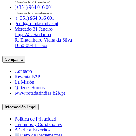
(Llamada a la red fija nacional)
(+351) 964 016 001
(Llamada a la red móvil nacional)
(+351) 964 016 001
geral@rotadasindias.pt
Mercado 31 Janeiro
Loja 24 - Saldanha
R. Engenheiro Vieira da Silva
1050-094 Lisboa
Compañía
Contacto
Reventa B2B
La Misión
Quiénes Somos
www.rotadasindias-b2b.pt
Información Legal
Política de Privacidad
Términos y Condiciones
Añadir a Favoritos