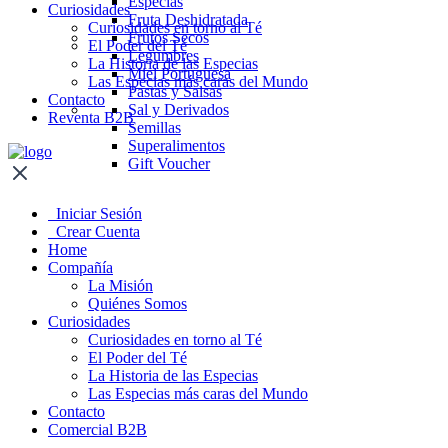
Especias
Curiosidades
Fruta Deshidratada
Curiosidades en torno al Té
Frutos Secos
El Poder del Té
Legumbres
La Historia de las Especias
Miel Portuguesa
Las Especias más caras del Mundo
Pastas y Salsas
Contacto
Sal y Derivados
Reventa B2B
Semillas
Superalimentos
Gift Voucher
Iniciar Sesión
Crear Cuenta
Home
Compañía
La Misión
Quiénes Somos
Curiosidades
Curiosidades en torno al Té
El Poder del Té
La Historia de las Especias
Las Especias más caras del Mundo
Contacto
Comercial B2B