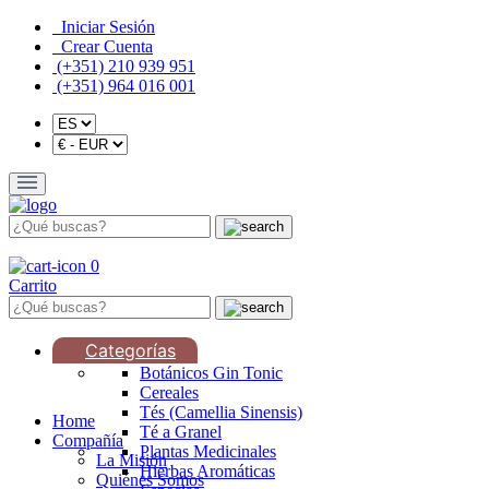
Iniciar Sesión
Crear Cuenta
(+351) 210 939 951
(+351) 964 016 001
0
Carrito
Categorías
Botánicos Gin Tonic
Cereales
Tés (Camellia Sinensis)
Home
Té a Granel
Compañía
Plantas Medicinales
La Misión
Hierbas Aromáticas
Quiénes Somos