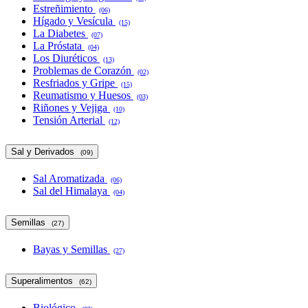
Estreñimiento
(06)
Hígado y Vesícula
(15)
La Diabetes
(07)
La Próstata
(04)
Los Diuréticos
(13)
Problemas de Corazón
(02)
Resfriados y Gripe
(15)
Reumatismo y Huesos
(03)
Riñones y Vejiga
(10)
Tensión Arterial
(12)
Sal y Derivados
(09)
Sal Aromatizada
(06)
Sal del Himalaya
(04)
Semillas
(27)
Bayas y Semillas
(27)
Superalimentos
(62)
Biológico