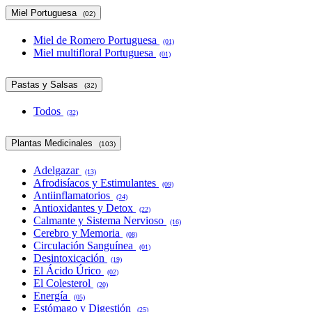
Miel Portuguesa
(02)
Miel de Romero Portuguesa
(01)
Miel multifloral Portuguesa
(01)
Pastas y Salsas
(32)
Todos
(32)
Plantas Medicinales
(103)
Adelgazar
(13)
Afrodisíacos y Estimulantes
(09)
Antiinflamatorios
(24)
Antioxidantes y Detox
(22)
Calmante y Sistema Nervioso
(16)
Cerebro y Memoria
(08)
Circulación Sanguínea
(01)
Desintoxicación
(19)
El Ácido Úrico
(02)
El Colesterol
(20)
Energía
(05)
Estómago y Digestión
(25)