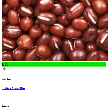
BIO
250 Grs
Judías Azuki Bio
Grano