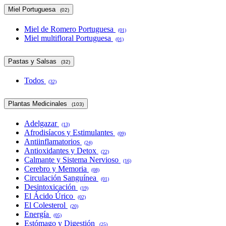
Miel Portuguesa
(02)
Miel de Romero Portuguesa
(01)
Miel multifloral Portuguesa
(01)
Pastas y Salsas
(32)
Todos
(32)
Plantas Medicinales
(103)
Adelgazar
(13)
Afrodisíacos y Estimulantes
(09)
Antiinflamatorios
(24)
Antioxidantes y Detox
(22)
Calmante y Sistema Nervioso
(16)
Cerebro y Memoria
(08)
Circulación Sanguínea
(01)
Desintoxicación
(19)
El Ácido Úrico
(02)
El Colesterol
(20)
Energía
(05)
Estómago y Digestión
(25)