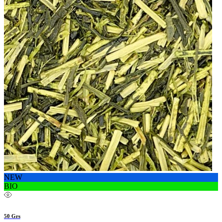
NEW
BIO
50 Grs