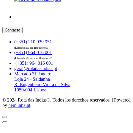
Contacto
(+351) 210 939 951
(Llamada a la red fija nacional)
(+351) 964 016 001
(Llamada a la red móvil nacional)
(+351) 964 016 001
geral@rotadasindias.pt
Mercado 31 Janeiro
Loja 24 - Saldanha
R. Engenheiro Vieira da Silva
1050-094 Lisboa
© 2024 Rota das Indias®. Todos los derechos reservados. | Powered
by
4emlinha.pt
.