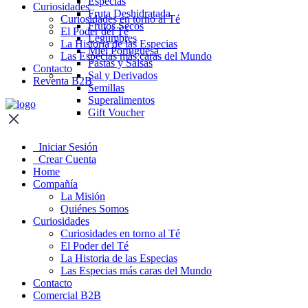
Especias
Curiosidades
Fruta Deshidratada
Curiosidades en torno al Té
Frutos Secos
El Poder del Té
Legumbres
La Historia de las Especias
Miel Portuguesa
Las Especias más caras del Mundo
Pastas y Salsas
Contacto
Sal y Derivados
Reventa B2B
Semillas
Superalimentos
Gift Voucher
Iniciar Sesión
Crear Cuenta
Home
Compañía
La Misión
Quiénes Somos
Curiosidades
Curiosidades en torno al Té
El Poder del Té
La Historia de las Especias
Las Especias más caras del Mundo
Contacto
Comercial B2B