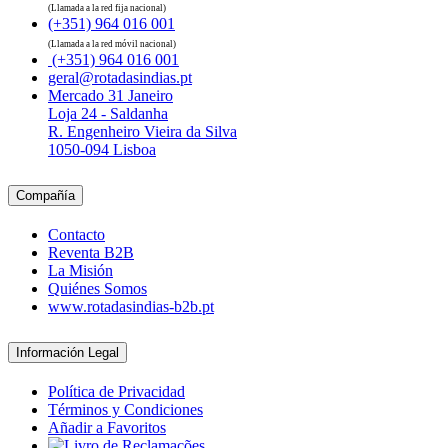
(Llamada a la red fija nacional)
(+351) 964 016 001
(Llamada a la red móvil nacional)
(+351) 964 016 001
geral@rotadasindias.pt
Mercado 31 Janeiro
Loja 24 - Saldanha
R. Engenheiro Vieira da Silva
1050-094 Lisboa
Compañía
Contacto
Reventa B2B
La Misión
Quiénes Somos
www.rotadasindias-b2b.pt
Información Legal
Política de Privacidad
Términos y Condiciones
Añadir a Favoritos