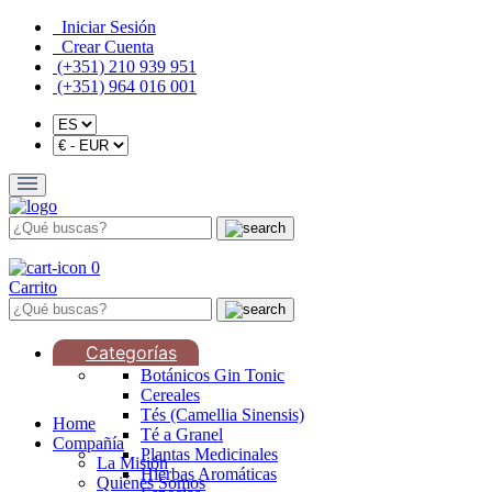
Iniciar Sesión
Crear Cuenta
(+351) 210 939 951
(+351) 964 016 001
0
Carrito
Categorías
Botánicos Gin Tonic
Cereales
Tés (Camellia Sinensis)
Home
Té a Granel
Compañía
Plantas Medicinales
La Misión
Hierbas Aromáticas
Quiénes Somos