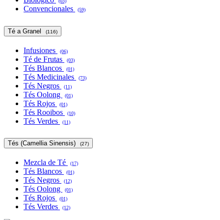
(03)
Convencionales
(59)
Té a Granel
(116)
Infusiones
(06)
Té de Frutas
(03)
Tés Blancos
(01)
Tés Medicinales
(73)
Tés Negros
(11)
Tés Oolong
(01)
Tés Rojos
(01)
Tés Rooibos
(10)
Tés Verdes
(11)
Tés (Camellia Sinensis)
(27)
Mezcla de Té
(17)
Tés Blancos
(01)
Tés Negros
(12)
Tés Oolong
(01)
Tés Rojos
(01)
Tés Verdes
(12)