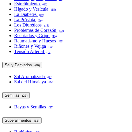
Estreñimiento
(06)
Hígado y Vesícula
(15)
La Diabetes
(07)
La Próstata
(04)
Los Diuréticos
(13)
Problemas de Corazón
(02)
Resfriados y Gripe
(15)
Reumatismo y Huesos
(03)
Riñones y Vejiga
(10)
Tensión Arterial
(12)
Sal y Derivados
(09)
Sal Aromatizada
(06)
Sal del Himalaya
(04)
Semillas
(27)
Bayas y Semillas
(27)
Superalimentos
(62)
Biológico