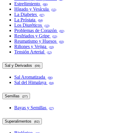
Estreñimiento
(06)
Hígado y Vesícula
(15)
La Diabetes
(07)
La Próstata
(04)
Los Diuréticos
(13)
Problemas de Corazón
(02)
Resfriados y Gripe
(15)
Reumatismo y Huesos
(03)
Riñones y Vejiga
(10)
Tensión Arterial
(12)
Sal y Derivados
(09)
Sal Aromatizada
(06)
Sal del Himalaya
(04)
Semillas
(27)
Bayas y Semillas
(27)
Superalimentos
(62)
Biológico