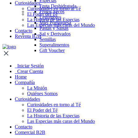
Especias
Curiosidades
Fruta Deshidratada
Curiosidades en torno al Té
Frutos Secos
El Poder del Té
Legumbres
La Historia de las Especias
Miel Portuguesa
Las Especias más caras del Mundo
Pastas y Salsas
Contacto
Sal y Derivados
Reventa B2B
Semillas
Superalimentos
Gift Voucher
Iniciar Sesión
Crear Cuenta
Home
Compañía
La Misión
Quiénes Somos
Curiosidades
Curiosidades en torno al Té
El Poder del Té
La Historia de las Especias
Las Especias más caras del Mundo
Contacto
Comercial B2B