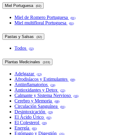
Miel Portuguesa
(02)
Miel de Romero Portuguesa
(01)
Miel multifloral Portuguesa
(01)
Pastas y Salsas
(32)
Todos
(32)
Plantas Medicinales
(103)
Adelgazar
(13)
Afrodisíacos y Estimulantes
(09)
Antiinflamatorios
(24)
Antioxidantes y Detox
(22)
Calmante y Sistema Nervioso
(16)
Cerebro y Memoria
(08)
Circulación Sanguínea
(01)
Desintoxicación
(19)
El Ácido Úrico
(02)
El Colesterol
(20)
Energía
(05)
Estómago y Digestión
(25)