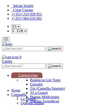
Iniciar Sesión
Crear Cuenta
(+351) 210 939 951
(+351) 964 016 001
0
Carrito
Categorías
Botánicos Gin Tonic
Cereales
Tés (Camellia Sinensis)
Home
Té a Granel
Compañía
Plantas Medicinales
La Misión
Hierbas Aromáticas
Quiénes Somos