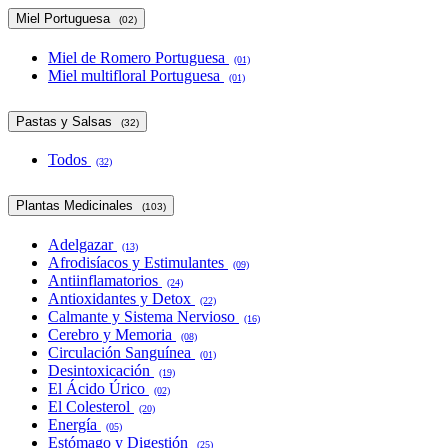
Miel Portuguesa
(02)
Miel de Romero Portuguesa
(01)
Miel multifloral Portuguesa
(01)
Pastas y Salsas
(32)
Todos
(32)
Plantas Medicinales
(103)
Adelgazar
(13)
Afrodisíacos y Estimulantes
(09)
Antiinflamatorios
(24)
Antioxidantes y Detox
(22)
Calmante y Sistema Nervioso
(16)
Cerebro y Memoria
(08)
Circulación Sanguínea
(01)
Desintoxicación
(19)
El Ácido Úrico
(02)
El Colesterol
(20)
Energía
(05)
Estómago y Digestión
(25)