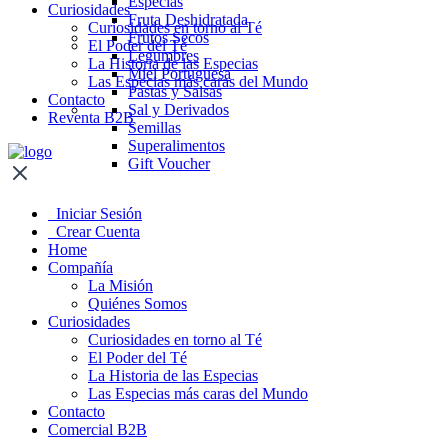
Especias
Curiosidades
Fruta Deshidratada
Curiosidades en torno al Té
Frutos Secos
El Poder del Té
Legumbres
La Historia de las Especias
Miel Portuguesa
Las Especias más caras del Mundo
Pastas y Salsas
Contacto
Sal y Derivados
Reventa B2B
Semillas
Superalimentos
Gift Voucher
Iniciar Sesión
Crear Cuenta
Home
Compañía
La Misión
Quiénes Somos
Curiosidades
Curiosidades en torno al Té
El Poder del Té
La Historia de las Especias
Las Especias más caras del Mundo
Contacto
Comercial B2B