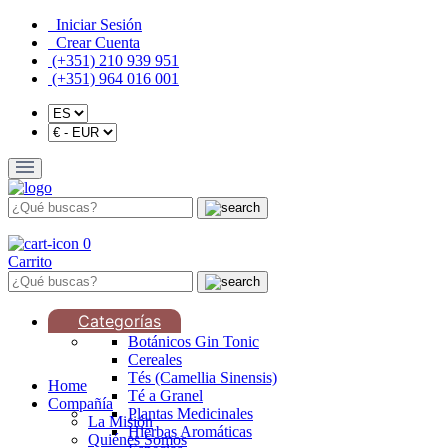
Iniciar Sesión
Crear Cuenta
(+351) 210 939 951
(+351) 964 016 001
0
Carrito
Categorías
Botánicos Gin Tonic
Cereales
Tés (Camellia Sinensis)
Home
Té a Granel
Compañía
Plantas Medicinales
La Misión
Hierbas Aromáticas
Quiénes Somos