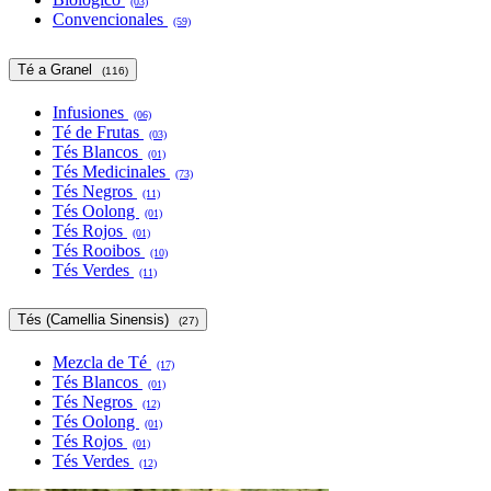
(03)
Convencionales
(59)
Té a Granel
(116)
Infusiones
(06)
Té de Frutas
(03)
Tés Blancos
(01)
Tés Medicinales
(73)
Tés Negros
(11)
Tés Oolong
(01)
Tés Rojos
(01)
Tés Rooibos
(10)
Tés Verdes
(11)
Tés (Camellia Sinensis)
(27)
Mezcla de Té
(17)
Tés Blancos
(01)
Tés Negros
(12)
Tés Oolong
(01)
Tés Rojos
(01)
Tés Verdes
(12)