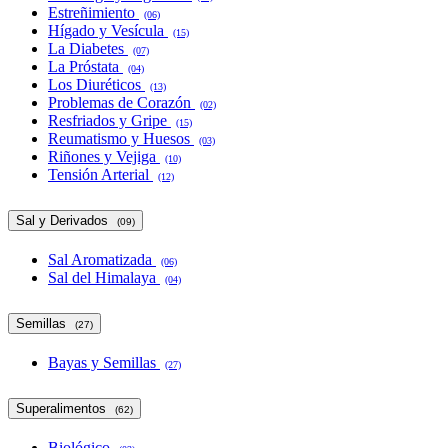
Estreñimiento
(06)
Hígado y Vesícula
(15)
La Diabetes
(07)
La Próstata
(04)
Los Diuréticos
(13)
Problemas de Corazón
(02)
Resfriados y Gripe
(15)
Reumatismo y Huesos
(03)
Riñones y Vejiga
(10)
Tensión Arterial
(12)
Sal y Derivados
(09)
Sal Aromatizada
(06)
Sal del Himalaya
(04)
Semillas
(27)
Bayas y Semillas
(27)
Superalimentos
(62)
Biológico