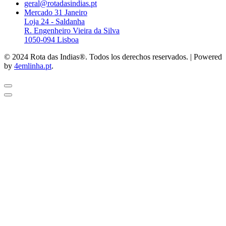
geral@rotadasindias.pt
Mercado 31 Janeiro
Loja 24 - Saldanha
R. Engenheiro Vieira da Silva
1050-094 Lisboa
© 2024 Rota das Indias®. Todos los derechos reservados. | Powered
by
4emlinha.pt
.