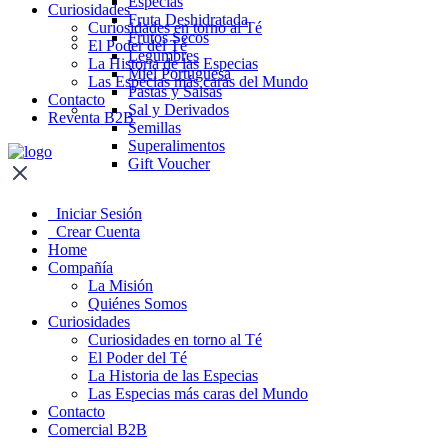
Especias
Curiosidades
Fruta Deshidratada
Curiosidades en torno al Té
Frutos Secos
El Poder del Té
Legumbres
La Historia de las Especias
Miel Portuguesa
Las Especias más caras del Mundo
Pastas y Salsas
Contacto
Sal y Derivados
Reventa B2B
Semillas
Superalimentos
Gift Voucher
Iniciar Sesión
Crear Cuenta
Home
Compañía
La Misión
Quiénes Somos
Curiosidades
Curiosidades en torno al Té
El Poder del Té
La Historia de las Especias
Las Especias más caras del Mundo
Contacto
Comercial B2B