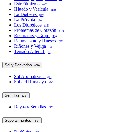
Estreñimiento
(06)
Hígado y Vesícula
(15)
La Diabetes
(07)
La Próstata
(04)
Los Diuréticos
(13)
Problemas de Corazón
(02)
Resfriados y Gripe
(15)
Reumatismo y Huesos
(03)
Riñones y Vejiga
(10)
Tensión Arterial
(12)
Sal y Derivados
(09)
Sal Aromatizada
(06)
Sal del Himalaya
(04)
Semillas
(27)
Bayas y Semillas
(27)
Superalimentos
(62)
Biológico