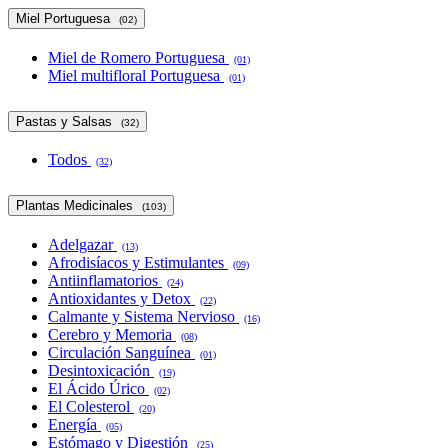
Miel Portuguesa
(02)
Miel de Romero Portuguesa
(01)
Miel multifloral Portuguesa
(01)
Pastas y Salsas
(32)
Todos
(32)
Plantas Medicinales
(103)
Adelgazar
(13)
Afrodisíacos y Estimulantes
(09)
Antiinflamatorios
(24)
Antioxidantes y Detox
(22)
Calmante y Sistema Nervioso
(16)
Cerebro y Memoria
(08)
Circulación Sanguínea
(01)
Desintoxicación
(19)
El Ácido Úrico
(02)
El Colesterol
(20)
Energía
(05)
Estómago y Digestión
(25)