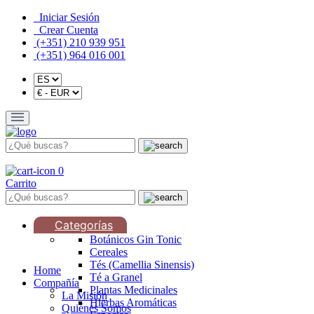
Iniciar Sesión
Crear Cuenta
(+351) 210 939 951
(+351) 964 016 001
0
Carrito
Categorías
Botánicos Gin Tonic
Cereales
Tés (Camellia Sinensis)
Home
Té a Granel
Compañía
Plantas Medicinales
La Misión
Hierbas Aromáticas
Quiénes Somos