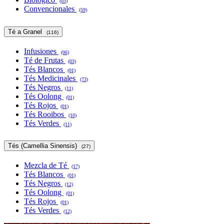
(03)
Convencionales
(59)
Té a Granel
(116)
Infusiones
(06)
Té de Frutas
(03)
Tés Blancos
(01)
Tés Medicinales
(73)
Tés Negros
(11)
Tés Oolong
(01)
Tés Rojos
(01)
Tés Rooibos
(10)
Tés Verdes
(11)
Tés (Camellia Sinensis)
(27)
Mezcla de Té
(17)
Tés Blancos
(01)
Tés Negros
(12)
Tés Oolong
(01)
Tés Rojos
(01)
Tés Verdes
(12)