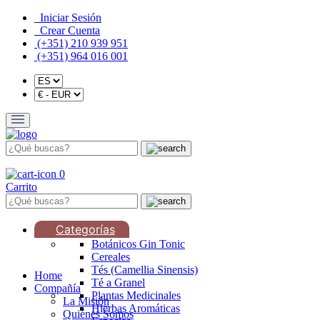
Iniciar Sesión
Crear Cuenta
(+351) 210 939 951
(+351) 964 016 001
0
Carrito
Categorías
Botánicos Gin Tonic
Cereales
Tés (Camellia Sinensis)
Home
Té a Granel
Compañía
Plantas Medicinales
La Misión
Hierbas Aromáticas
Quiénes Somos