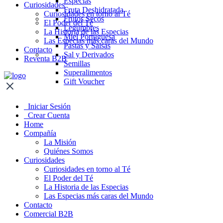
Especias
Curiosidades
Fruta Deshidratada
Curiosidades en torno al Té
Frutos Secos
El Poder del Té
Legumbres
La Historia de las Especias
Miel Portuguesa
Las Especias más caras del Mundo
Pastas y Salsas
Contacto
Sal y Derivados
Reventa B2B
Semillas
Superalimentos
Gift Voucher
Iniciar Sesión
Crear Cuenta
Home
Compañía
La Misión
Quiénes Somos
Curiosidades
Curiosidades en torno al Té
El Poder del Té
La Historia de las Especias
Las Especias más caras del Mundo
Contacto
Comercial B2B