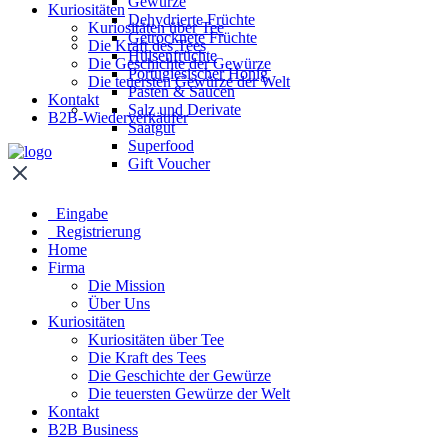
Gewürze
Kuriositäten
Dehydrierte Früchte
Kuriositäten über Tee
Getrocknete Früchte
Die Kraft des Tees
Hülsenfrüchte
Die Geschichte der Gewürze
Portugiesischer Honig
Die teuersten Gewürze der Welt
Pasten & Saucen
Kontakt
Salz und Derivate
B2B-Wiederverkäufer
Saatgut
Superfood
Gift Voucher
Eingabe
Registrierung
Home
Firma
Die Mission
Über Uns
Kuriositäten
Kuriositäten über Tee
Die Kraft des Tees
Die Geschichte der Gewürze
Die teuersten Gewürze der Welt
Kontakt
B2B Business