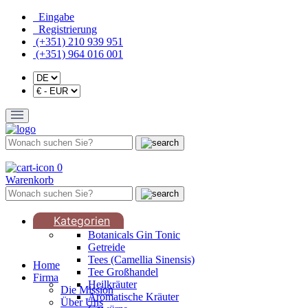
Eingabe
Registrierung
(+351) 210 939 951
(+351) 964 016 001
0
Warenkorb
Kategorien
Botanicals Gin Tonic
Getreide
Tees (Camellia Sinensis)
Home
Tee Großhandel
Firma
Heilkräuter
Die Mission
Aromatische Kräuter
Über Uns