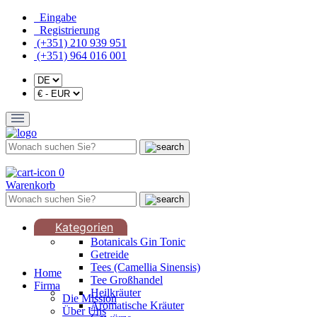
Eingabe
Registrierung
(+351) 210 939 951
(+351) 964 016 001
0
Warenkorb
Kategorien
Botanicals Gin Tonic
Getreide
Tees (Camellia Sinensis)
Home
Tee Großhandel
Firma
Heilkräuter
Die Mission
Aromatische Kräuter
Über Uns