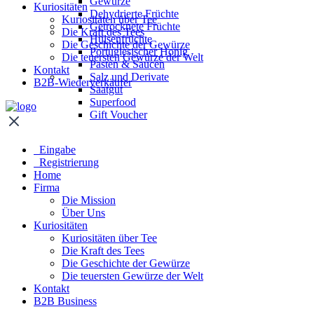
Gewürze
Kuriositäten
Dehydrierte Früchte
Kuriositäten über Tee
Getrocknete Früchte
Die Kraft des Tees
Hülsenfrüchte
Die Geschichte der Gewürze
Portugiesischer Honig
Die teuersten Gewürze der Welt
Pasten & Saucen
Kontakt
Salz und Derivate
B2B-Wiederverkäufer
Saatgut
Superfood
Gift Voucher
Eingabe
Registrierung
Home
Firma
Die Mission
Über Uns
Kuriositäten
Kuriositäten über Tee
Die Kraft des Tees
Die Geschichte der Gewürze
Die teuersten Gewürze der Welt
Kontakt
B2B Business