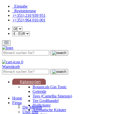
Eingabe
Registrierung
(+351) 210 939 951
(+351) 964 016 001
0
Warenkorb
Kategorien
Botanicals Gin Tonic
Getreide
Tees (Camellia Sinensis)
Home
Tee Großhandel
Firma
Heilkräuter
Die Mission
Aromatische Kräuter
Über Uns