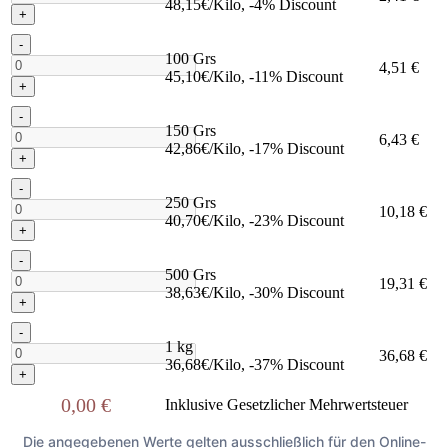
48,15€/Kilo, -4% Discount
+
-
100 Grs
4,51 €
45,10€/Kilo, -11% Discount
+
-
150 Grs
6,43 €
42,86€/Kilo, -17% Discount
+
-
250 Grs
10,18 €
40,70€/Kilo, -23% Discount
+
-
500 Grs
19,31 €
38,63€/Kilo, -30% Discount
+
-
1 kg
36,68 €
36,68€/Kilo, -37% Discount
+
0,00 €
Inklusive Gesetzlicher Mehrwertsteuer
Die angegebenen Werte gelten ausschließlich für den Online-