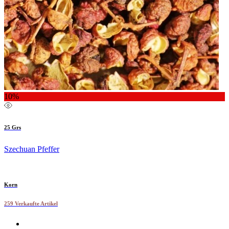
10%
25 Grs
Szechuan Pfeffer
Korn
259 Verkaufte Artikel