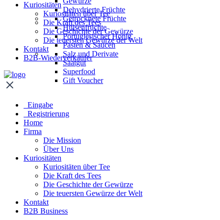
Gewürze
Kuriositäten
Dehydrierte Früchte
Kuriositäten über Tee
Getrocknete Früchte
Die Kraft des Tees
Hülsenfrüchte
Die Geschichte der Gewürze
Portugiesischer Honig
Die teuersten Gewürze der Welt
Pasten & Saucen
Kontakt
Salz und Derivate
B2B-Wiederverkäufer
Saatgut
Superfood
Gift Voucher
Eingabe
Registrierung
Home
Firma
Die Mission
Über Uns
Kuriositäten
Kuriositäten über Tee
Die Kraft des Tees
Die Geschichte der Gewürze
Die teuersten Gewürze der Welt
Kontakt
B2B Business