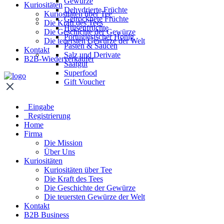
Gewürze
Kuriositäten
Dehydrierte Früchte
Kuriositäten über Tee
Getrocknete Früchte
Die Kraft des Tees
Hülsenfrüchte
Die Geschichte der Gewürze
Portugiesischer Honig
Die teuersten Gewürze der Welt
Pasten & Saucen
Kontakt
Salz und Derivate
B2B-Wiederverkäufer
Saatgut
Superfood
Gift Voucher
Eingabe
Registrierung
Home
Firma
Die Mission
Über Uns
Kuriositäten
Kuriositäten über Tee
Die Kraft des Tees
Die Geschichte der Gewürze
Die teuersten Gewürze der Welt
Kontakt
B2B Business