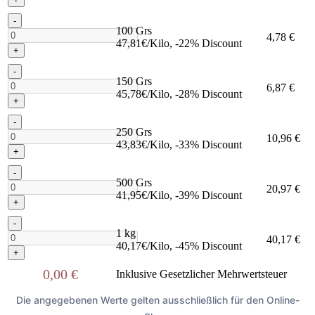
-
100 Grs
4,78 €
47,81€/Kilo, -22% Discount
+
-
150 Grs
6,87 €
45,78€/Kilo, -28% Discount
+
-
250 Grs
10,96 €
43,83€/Kilo, -33% Discount
+
-
500 Grs
20,97 €
41,95€/Kilo, -39% Discount
+
-
1 kg
40,17 €
40,17€/Kilo, -45% Discount
+
0,00 €
Inklusive Gesetzlicher Mehrwertsteuer
Die angegebenen Werte gelten ausschließlich für den Online-