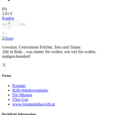
(0)
2.01 €
Kaufen
Gewürze, Getrocknete Früchte, Tees und Tisane.
Alle in Bulk... was immer Sie wollen, wie viel Sie wollen,
maßgeschneidert!
Firma
Kontakt
B2B-Wiederverkäufer
Die Mission
Über Uns
www.rotadasindias-b2b.pt
Rechtliche Information