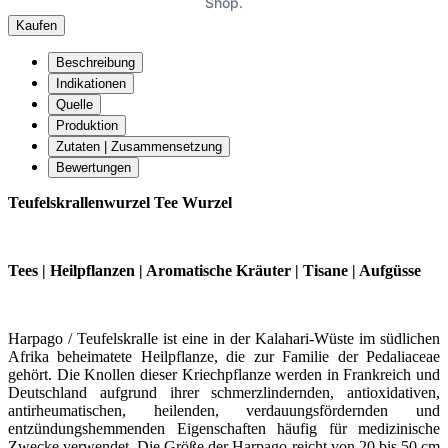
Shop.
Kaufen
Beschreibung
Indikationen
Quelle
Produktion
Zutaten | Zusammensetzung
Bewertungen
Teufelskrallenwurzel Tee Wurzel
Tees | Heilpflanzen | Aromatische Kräuter | Tisane | Aufgüsse
Harpago / Teufelskralle ist eine in der Kalahari-Wüste im südlichen
Afrika beheimatete Heilpflanze, die zur Familie der Pedaliaceae
gehört. Die Knollen dieser Kriechpflanze werden in Frankreich und
Deutschland aufgrund ihrer schmerzlindernden, antioxidativen,
antirheumatischen, heilenden, verdauungsfördernden und
entzündungshemmenden Eigenschaften häufig für medizinische
Zwecke verwendet. Die Größe der Harpago reicht von 20 bis 50 cm