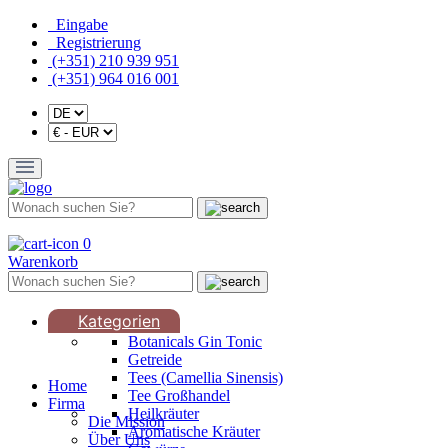
Eingabe
Registrierung
(+351) 210 939 951
(+351) 964 016 001
0
Warenkorb
Kategorien
Botanicals Gin Tonic
Getreide
Tees (Camellia Sinensis)
Home
Tee Großhandel
Firma
Heilkräuter
Die Mission
Aromatische Kräuter
Über Uns