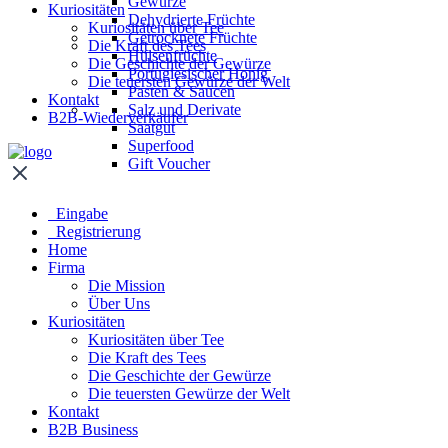
Gewürze
Kuriositäten
Dehydrierte Früchte
Kuriositäten über Tee
Getrocknete Früchte
Die Kraft des Tees
Hülsenfrüchte
Die Geschichte der Gewürze
Portugiesischer Honig
Die teuersten Gewürze der Welt
Pasten & Saucen
Kontakt
Salz und Derivate
B2B-Wiederverkäufer
Saatgut
Superfood
Gift Voucher
Eingabe
Registrierung
Home
Firma
Die Mission
Über Uns
Kuriositäten
Kuriositäten über Tee
Die Kraft des Tees
Die Geschichte der Gewürze
Die teuersten Gewürze der Welt
Kontakt
B2B Business