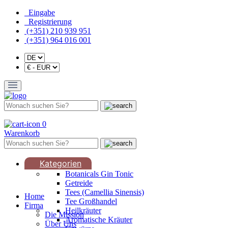
Eingabe
Registrierung
(+351) 210 939 951
(+351) 964 016 001
0
Warenkorb
Kategorien
Botanicals Gin Tonic
Getreide
Tees (Camellia Sinensis)
Home
Tee Großhandel
Firma
Heilkräuter
Die Mission
Aromatische Kräuter
Über Uns