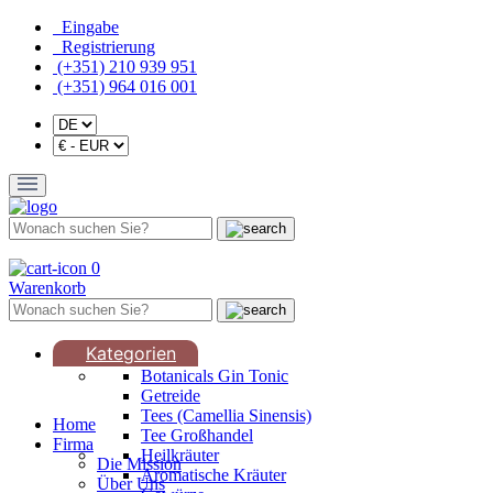
Eingabe
Registrierung
(+351) 210 939 951
(+351) 964 016 001
0
Warenkorb
Kategorien
Botanicals Gin Tonic
Getreide
Tees (Camellia Sinensis)
Home
Tee Großhandel
Firma
Heilkräuter
Die Mission
Aromatische Kräuter
Über Uns