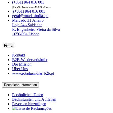
(+351) 964 016 001
(Anruf in das nationale Mobilfunknetz)
(+351) 964 016 001
geral@rotadasindias.pt
Mercado 31 Janeiro
Loja 24 - Saldanha
R. Engenheiro Vieira da Silva
1050-094 Lisboa
Firma
Kontakt
B2B-Wiederverkäufer
Die Mission
Über Uns
www.rotadasindias-b2b.pt
Rechtliche Information
Persönlichen Daten
Bedingungen und Auflagen
Favoriten hinzufügen