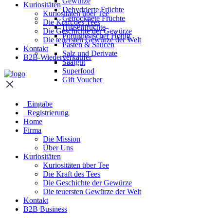
Gewürze
Kuriositäten
Dehydrierte Früchte
Kuriositäten über Tee
Getrocknete Früchte
Die Kraft des Tees
Hülsenfrüchte
Die Geschichte der Gewürze
Portugiesischer Honig
Die teuersten Gewürze der Welt
Pasten & Saucen
Kontakt
Salz und Derivate
B2B-Wiederverkäufer
Saatgut
Superfood
Gift Voucher
Eingabe
Registrierung
Home
Firma
Die Mission
Über Uns
Kuriositäten
Kuriositäten über Tee
Die Kraft des Tees
Die Geschichte der Gewürze
Die teuersten Gewürze der Welt
Kontakt
B2B Business