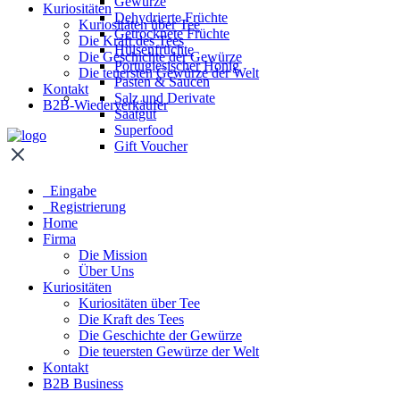
Gewürze
Kuriositäten
Dehydrierte Früchte
Kuriositäten über Tee
Getrocknete Früchte
Die Kraft des Tees
Hülsenfrüchte
Die Geschichte der Gewürze
Portugiesischer Honig
Die teuersten Gewürze der Welt
Pasten & Saucen
Kontakt
Salz und Derivate
B2B-Wiederverkäufer
Saatgut
Superfood
Gift Voucher
Eingabe
Registrierung
Home
Firma
Die Mission
Über Uns
Kuriositäten
Kuriositäten über Tee
Die Kraft des Tees
Die Geschichte der Gewürze
Die teuersten Gewürze der Welt
Kontakt
B2B Business