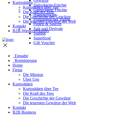
Gewürze
Kuriositäten
Dehydrierte Früchte
Kuriositäten über Tee
Getrocknete Früchte
Die Kraft des Tees
Hülsenfrüchte
Die Geschichte der Gewürze
Portugiesischer Honig
Die teuersten Gewürze der Welt
Pasten & Saucen
Kontakt
Salz und Derivate
B2B-Wiederverkäufer
Saatgut
Superfood
Gift Voucher
Eingabe
Registrierung
Home
Firma
Die Mission
Über Uns
Kuriositäten
Kuriositäten über Tee
Die Kraft des Tees
Die Geschichte der Gewürze
Die teuersten Gewürze der Welt
Kontakt
B2B Business