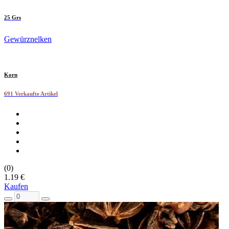
25 Grs
Gewürznelken
Korn
691 Verkaufte Artikel
(0)
1.19 €
Kaufen