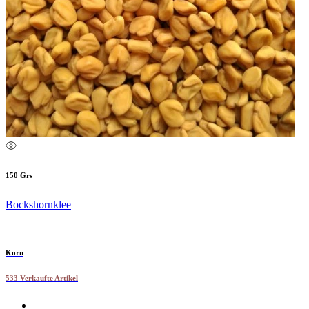
150 Grs
Bockshornklee
Korn
533 Verkaufte Artikel