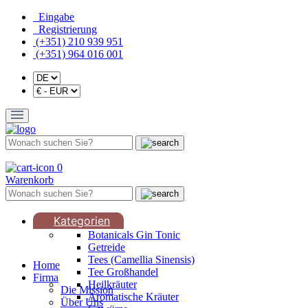
Eingabe
Registrierung
(+351) 210 939 951
(+351) 964 016 001
0
Warenkorb
Kategorien
Botanicals Gin Tonic
Getreide
Tees (Camellia Sinensis)
Home
Tee Großhandel
Firma
Heilkräuter
Die Mission
Aromatische Kräuter
Über Uns