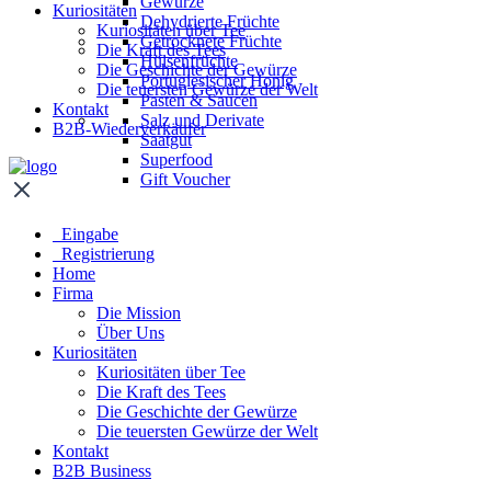
Gewürze
Kuriositäten
Dehydrierte Früchte
Kuriositäten über Tee
Getrocknete Früchte
Die Kraft des Tees
Hülsenfrüchte
Die Geschichte der Gewürze
Portugiesischer Honig
Die teuersten Gewürze der Welt
Pasten & Saucen
Kontakt
Salz und Derivate
B2B-Wiederverkäufer
Saatgut
Superfood
Gift Voucher
Eingabe
Registrierung
Home
Firma
Die Mission
Über Uns
Kuriositäten
Kuriositäten über Tee
Die Kraft des Tees
Die Geschichte der Gewürze
Die teuersten Gewürze der Welt
Kontakt
B2B Business