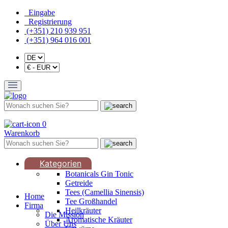
Eingabe
Registrierung
(+351) 210 939 951
(+351) 964 016 001
0
Warenkorb
Kategorien
Botanicals Gin Tonic
Getreide
Tees (Camellia Sinensis)
Home
Tee Großhandel
Firma
Heilkräuter
Die Mission
Aromatische Kräuter
Über Uns