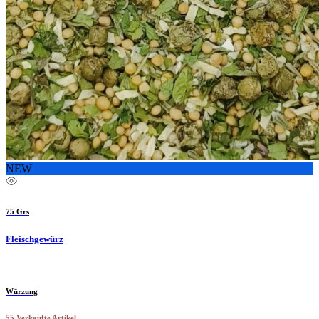
NEW
75 Grs
Fleischgewürz
Würzung
55 Verkaufte Artikel