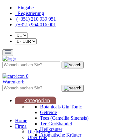
Eingabe
Registrierung
(+351) 210 939 951
(+351) 964 016 001
0
Warenkorb
Kategorien
Botanicals Gin Tonic
Getreide
Tees (Camellia Sinensis)
Home
Tee Großhandel
Firma
Heilkräuter
Die Mission
Aromatische Kräuter
Über Uns