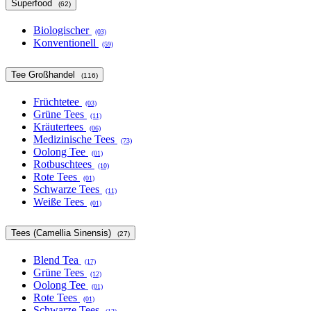
Superfood
(62)
Biologischer
(03)
Konventionell
(59)
Tee Großhandel
(116)
Früchtetee
(03)
Grüne Tees
(11)
Kräutertees
(06)
Medizinische Tees
(73)
Oolong Tee
(01)
Rotbuschtees
(10)
Rote Tees
(01)
Schwarze Tees
(11)
Weiße Tees
(01)
Tees (Camellia Sinensis)
(27)
Blend Tea
(17)
Grüne Tees
(12)
Oolong Tee
(01)
Rote Tees
(01)
Schwarze Tees