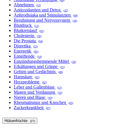
(06)
Abnehmen
(13)
Antioxidantien und Detox
(22)
Aphrodisiaka und Stimulanzien
(09)
Beruhigung und Nervensystem
(16)
Blutdruck
(12)
Blutkreislauf
(01)
Cholesterin
(20)
Die Prostata
(04)
Diuretika
(13)
Energetik
(05)
Entgiftende
(19)
Entzündungshemmende Mittel
(24)
Erkältungen und Grippe
(15)
Gehirn und Gedächtnis
(08)
Harnsäure
(02)
Herzprobleme
(02)
Leber und Gallenblase
(15)
Magen und Verdauung
(25)
Nieren und Blase
(10)
Rheumatismus und Knochen
(03)
Zuckerkrankheit
(07)
Hülsenfrüchte
(27)