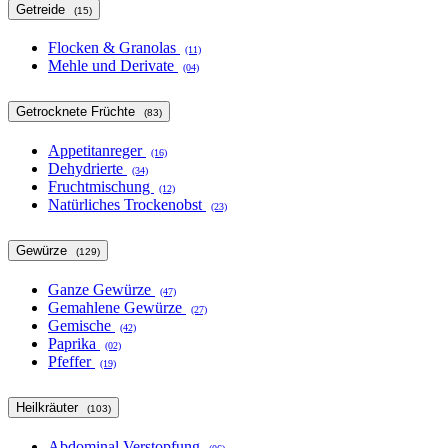
Getreide
(15)
Flocken & Granolas
(11)
Mehle und Derivate
(04)
Getrocknete Früchte
(83)
Appetitanreger
(16)
Dehydrierte
(34)
Fruchtmischung
(12)
Natürliches Trockenobst
(23)
Gewürze
(129)
Ganze Gewürze
(47)
Gemahlene Gewürze
(27)
Gemische
(42)
Paprika
(02)
Pfeffer
(19)
Heilkräuter
(103)
Abdominal Verstopfung