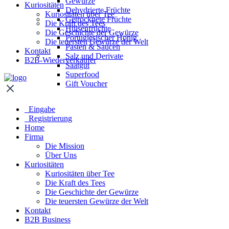
Gewürze
Kuriositäten
Dehydrierte Früchte
Kuriositäten über Tee
Getrocknete Früchte
Die Kraft des Tees
Hülsenfrüchte
Die Geschichte der Gewürze
Portugiesischer Honig
Die teuersten Gewürze der Welt
Pasten & Saucen
Kontakt
Salz und Derivate
B2B-Wiederverkäufer
Saatgut
Superfood
Gift Voucher
Eingabe
Registrierung
Home
Firma
Die Mission
Über Uns
Kuriositäten
Kuriositäten über Tee
Die Kraft des Tees
Die Geschichte der Gewürze
Die teuersten Gewürze der Welt
Kontakt
B2B Business