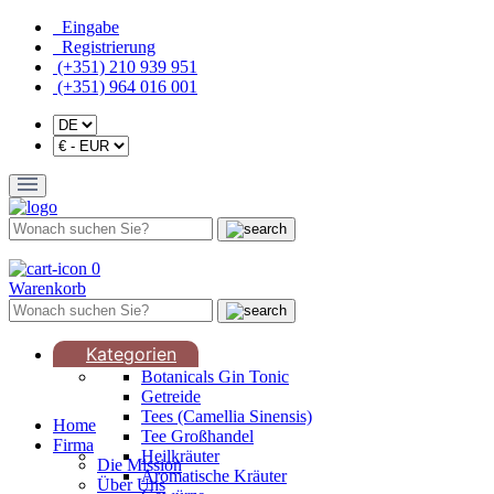
Eingabe
Registrierung
(+351) 210 939 951
(+351) 964 016 001
0
Warenkorb
Kategorien
Botanicals Gin Tonic
Getreide
Tees (Camellia Sinensis)
Home
Tee Großhandel
Firma
Heilkräuter
Die Mission
Aromatische Kräuter
Über Uns