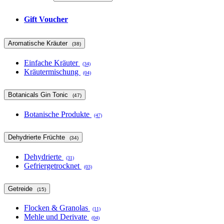
Gift Voucher
Aromatische Kräuter
(38)
Einfache Kräuter
(34)
Kräutermischung
(04)
Botanicals Gin Tonic
(47)
Botanische Produkte
(47)
Dehydrierte Früchte
(34)
Dehydrierte
(31)
Gefriergetrocknet
(03)
Getreide
(15)
Flocken & Granolas
(11)
Mehle und Derivate
(04)