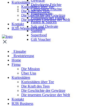
Gewürze
Kuriositäten
Dehydrierte Früchte
Kuriositäten über Tee
Getrocknete Früchte
Die Kraft des Tees
Hülsenfrüchte
Die Geschichte der Gewürze
Portugiesischer Honig
Die teuersten Gewürze der Welt
Pasten & Saucen
Kontakt
Salz und Derivate
B2B-Wiederverkäufer
Saatgut
Superfood
Gift Voucher
Eingabe
Registrierung
Home
Firma
Die Mission
Über Uns
Kuriositäten
Kuriositäten über Tee
Die Kraft des Tees
Die Geschichte der Gewürze
Die teuersten Gewürze der Welt
Kontakt
B2B Business