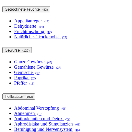
Getrocknete Früchte
(83)
Appetitanreger
(16)
Dehydrierte
(34)
Fruchtmischung
(12)
Natürliches Trockenobst
(23)
Gewürze
(129)
Ganze Gewürze
(47)
Gemahlene Gewürze
(27)
Gemische
(42)
Paprika
(02)
Pfeffer
(19)
Heilkräuter
(103)
Abdominal Verstopfung
(06)
Abnehmen
(13)
Antioxidantien und Detox
(22)
Aphrodisiaka und Stimulanzien
(09)
Beruhigung und Nervensystem
(16)