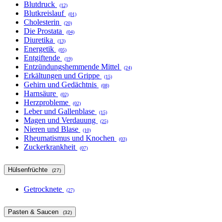
Blutdruck
(12)
Blutkreislauf
(01)
Cholesterin
(20)
Die Prostata
(04)
Diuretika
(13)
Energetik
(05)
Entgiftende
(19)
Entzündungshemmende Mittel
(24)
Erkältungen und Grippe
(15)
Gehirn und Gedächtnis
(08)
Harnsäure
(02)
Herzprobleme
(02)
Leber und Gallenblase
(15)
Magen und Verdauung
(25)
Nieren und Blase
(10)
Rheumatismus und Knochen
(03)
Zuckerkrankheit
(07)
Hülsenfrüchte
(27)
Getrocknete
(27)
Pasten & Saucen
(32)