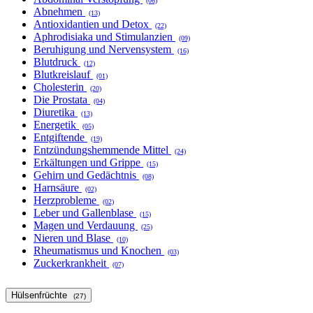
(06)
Abnehmen
(13)
Antioxidantien und Detox
(22)
Aphrodisiaka und Stimulanzien
(09)
Beruhigung und Nervensystem
(16)
Blutdruck
(12)
Blutkreislauf
(01)
Cholesterin
(20)
Die Prostata
(04)
Diuretika
(13)
Energetik
(05)
Entgiftende
(19)
Entzündungshemmende Mittel
(24)
Erkältungen und Grippe
(15)
Gehirn und Gedächtnis
(08)
Harnsäure
(02)
Herzprobleme
(02)
Leber und Gallenblase
(15)
Magen und Verdauung
(25)
Nieren und Blase
(10)
Rheumatismus und Knochen
(03)
Zuckerkrankheit
(07)
Hülsenfrüchte
(27)