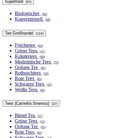
Superfood
(62)
Biologischer
(03)
Konventionell
(59)
Tee Großhandel
(116)
Früchtetee
(03)
Grüne Tees
(11)
Kräutertees
(06)
Medizinische Tees
(73)
Oolong Tee
(01)
Rotbuschtees
(10)
Rote Tees
(01)
Schwarze Tees
(11)
Weiße Tees
(01)
Tees (Camellia Sinensis)
(27)
Blend Tea
(17)
Grüne Tees
(12)
Oolong Tee
(01)
Rote Tees
(01)
Schwarze Tees