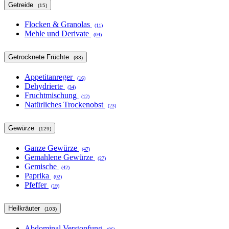
Getreide
(15)
Flocken & Granolas
(11)
Mehle und Derivate
(04)
Getrocknete Früchte
(83)
Appetitanreger
(16)
Dehydrierte
(34)
Fruchtmischung
(12)
Natürliches Trockenobst
(23)
Gewürze
(129)
Ganze Gewürze
(47)
Gemahlene Gewürze
(27)
Gemische
(42)
Paprika
(02)
Pfeffer
(19)
Heilkräuter
(103)
Abdominal Verstopfung