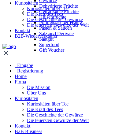
Gewürze
Kuriositäten
Dehydrierte Früchte
Kuriositäten über Tee
Getrocknete Früchte
Die Kraft des Tees
Hülsenfrüchte
Die Geschichte der Gewürze
Portugiesischer Honig
Die teuersten Gewürze der Welt
Pasten & Saucen
Kontakt
Salz und Derivate
B2B-Wiederverkäufer
Saatgut
Superfood
Gift Voucher
Eingabe
Registrierung
Home
Firma
Die Mission
Über Uns
Kuriositäten
Kuriositäten über Tee
Die Kraft des Tees
Die Geschichte der Gewürze
Die teuersten Gewürze der Welt
Kontakt
B2B Business