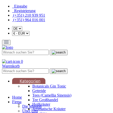
Eingabe
Registrierung
(+351) 210 939 951
(+351) 964 016 001
0
Warenkorb
Kategorien
Botanicals Gin Tonic
Getreide
Tees (Camellia Sinensis)
Home
Tee Großhandel
Firma
Heilkräuter
Die Mission
Aromatische Kräuter
Über Uns