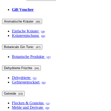
Gift Voucher
Aromatische Kräuter
(38)
Einfache Kräuter
(34)
Kräutermischung
(04)
Botanicals Gin Tonic
(47)
Botanische Produkte
(47)
Dehydrierte Früchte
(34)
Dehydrierte
(31)
Gefriergetrocknet
(03)
Getreide
(15)
Flocken & Granolas
(11)
Mehle und Derivate
(04)