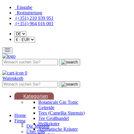
Eingabe
Registrierung
(+351) 210 939 951
(+351) 964 016 001
0
Warenkorb
Kategorien
Botanicals Gin Tonic
Getreide
Tees (Camellia Sinensis)
Home
Tee Großhandel
Firma
Heilkräuter
Die Mission
Aromatische Kräuter
Über Uns