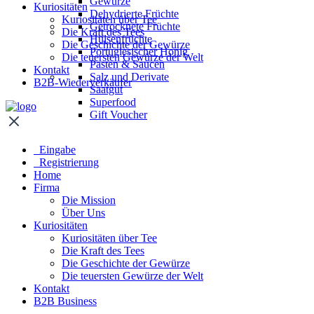
Gewürze
Kuriositäten
Dehydrierte Früchte
Kuriositäten über Tee
Getrocknete Früchte
Die Kraft des Tees
Hülsenfrüchte
Die Geschichte der Gewürze
Portugiesischer Honig
Die teuersten Gewürze der Welt
Pasten & Saucen
Kontakt
Salz und Derivate
B2B-Wiederverkäufer
Saatgut
Superfood
Gift Voucher
Eingabe
Registrierung
Home
Firma
Die Mission
Über Uns
Kuriositäten
Kuriositäten über Tee
Die Kraft des Tees
Die Geschichte der Gewürze
Die teuersten Gewürze der Welt
Kontakt
B2B Business