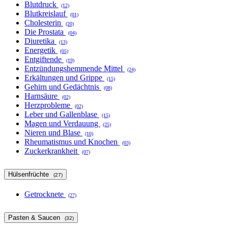
Blutdruck
(12)
Blutkreislauf
(01)
Cholesterin
(20)
Die Prostata
(04)
Diuretika
(13)
Energetik
(05)
Entgiftende
(19)
Entzündungshemmende Mittel
(24)
Erkältungen und Grippe
(15)
Gehirn und Gedächtnis
(08)
Harnsäure
(02)
Herzprobleme
(02)
Leber und Gallenblase
(15)
Magen und Verdauung
(25)
Nieren und Blase
(10)
Rheumatismus und Knochen
(03)
Zuckerkrankheit
(07)
Hülsenfrüchte
(27)
Getrocknete
(27)
Pasten & Saucen
(32)