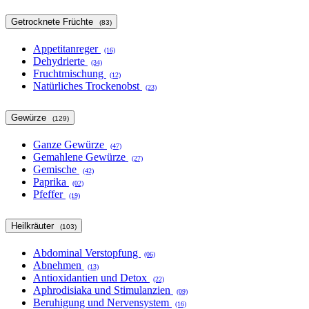
Getrocknete Früchte
(83)
Appetitanreger
(16)
Dehydrierte
(34)
Fruchtmischung
(12)
Natürliches Trockenobst
(23)
Gewürze
(129)
Ganze Gewürze
(47)
Gemahlene Gewürze
(27)
Gemische
(42)
Paprika
(02)
Pfeffer
(19)
Heilkräuter
(103)
Abdominal Verstopfung
(06)
Abnehmen
(13)
Antioxidantien und Detox
(22)
Aphrodisiaka und Stimulanzien
(09)
Beruhigung und Nervensystem
(16)