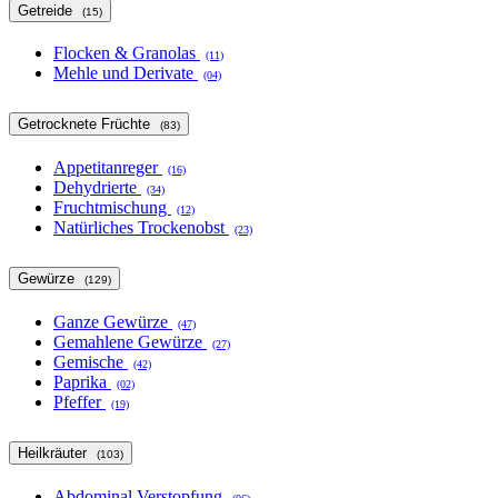
Getreide
(15)
Flocken & Granolas
(11)
Mehle und Derivate
(04)
Getrocknete Früchte
(83)
Appetitanreger
(16)
Dehydrierte
(34)
Fruchtmischung
(12)
Natürliches Trockenobst
(23)
Gewürze
(129)
Ganze Gewürze
(47)
Gemahlene Gewürze
(27)
Gemische
(42)
Paprika
(02)
Pfeffer
(19)
Heilkräuter
(103)
Abdominal Verstopfung