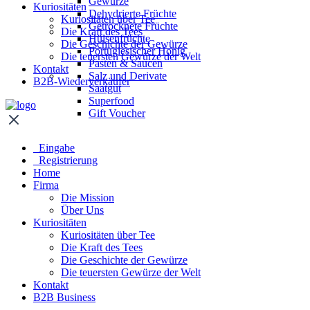
Gewürze
Kuriositäten
Dehydrierte Früchte
Kuriositäten über Tee
Getrocknete Früchte
Die Kraft des Tees
Hülsenfrüchte
Die Geschichte der Gewürze
Portugiesischer Honig
Die teuersten Gewürze der Welt
Pasten & Saucen
Kontakt
Salz und Derivate
B2B-Wiederverkäufer
Saatgut
Superfood
Gift Voucher
Eingabe
Registrierung
Home
Firma
Die Mission
Über Uns
Kuriositäten
Kuriositäten über Tee
Die Kraft des Tees
Die Geschichte der Gewürze
Die teuersten Gewürze der Welt
Kontakt
B2B Business