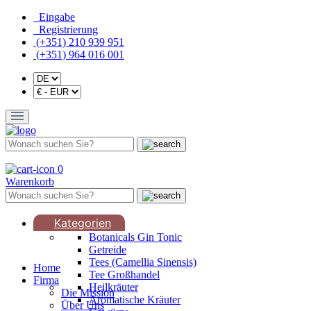
Eingabe
Registrierung
(+351) 210 939 951
(+351) 964 016 001
0
Warenkorb
Kategorien
Botanicals Gin Tonic
Getreide
Tees (Camellia Sinensis)
Home
Tee Großhandel
Firma
Heilkräuter
Die Mission
Aromatische Kräuter
Über Uns