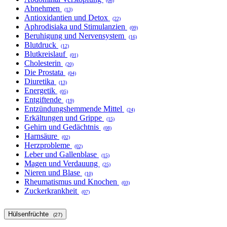
(06)
Abnehmen
(13)
Antioxidantien und Detox
(22)
Aphrodisiaka und Stimulanzien
(09)
Beruhigung und Nervensystem
(16)
Blutdruck
(12)
Blutkreislauf
(01)
Cholesterin
(20)
Die Prostata
(04)
Diuretika
(13)
Energetik
(05)
Entgiftende
(19)
Entzündungshemmende Mittel
(24)
Erkältungen und Grippe
(15)
Gehirn und Gedächtnis
(08)
Harnsäure
(02)
Herzprobleme
(02)
Leber und Gallenblase
(15)
Magen und Verdauung
(25)
Nieren und Blase
(10)
Rheumatismus und Knochen
(03)
Zuckerkrankheit
(07)
Hülsenfrüchte
(27)