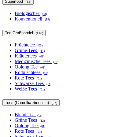
Superfood
(62)
Biologischer
(03)
Konventionell
(59)
Tee Großhandel
(116)
Früchtetee
(03)
Grüne Tees
(11)
Kräutertees
(06)
Medizinische Tees
(73)
Oolong Tee
(01)
Rotbuschtees
(10)
Rote Tees
(01)
Schwarze Tees
(11)
Weiße Tees
(01)
Tees (Camellia Sinensis)
(27)
Blend Tea
(17)
Grüne Tees
(12)
Oolong Tee
(01)
Rote Tees
(01)
Schwarze Tees