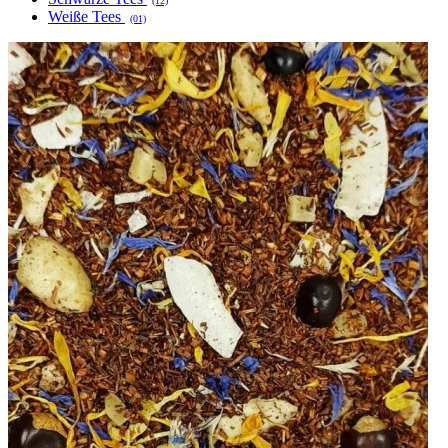
(12)
Weiße Tees
(01)