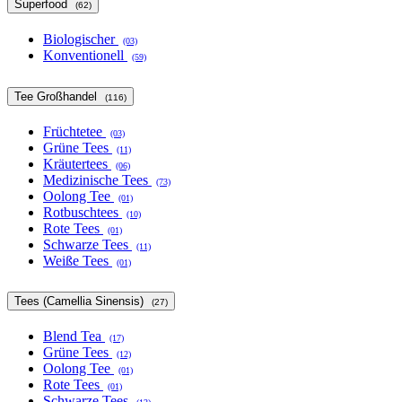
Superfood
(62)
Biologischer
(03)
Konventionell
(59)
Tee Großhandel
(116)
Früchtetee
(03)
Grüne Tees
(11)
Kräutertees
(06)
Medizinische Tees
(73)
Oolong Tee
(01)
Rotbuschtees
(10)
Rote Tees
(01)
Schwarze Tees
(11)
Weiße Tees
(01)
Tees (Camellia Sinensis)
(27)
Blend Tea
(17)
Grüne Tees
(12)
Oolong Tee
(01)
Rote Tees
(01)
Schwarze Tees