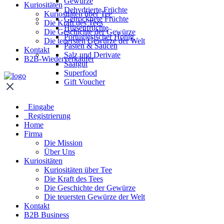
Gewürze
Kuriositäten
Dehydrierte Früchte
Kuriositäten über Tee
Getrocknete Früchte
Die Kraft des Tees
Hülsenfrüchte
Die Geschichte der Gewürze
Portugiesischer Honig
Die teuersten Gewürze der Welt
Pasten & Saucen
Kontakt
Salz und Derivate
B2B-Wiederverkäufer
Saatgut
Superfood
Gift Voucher
Eingabe
Registrierung
Home
Firma
Die Mission
Über Uns
Kuriositäten
Kuriositäten über Tee
Die Kraft des Tees
Die Geschichte der Gewürze
Die teuersten Gewürze der Welt
Kontakt
B2B Business