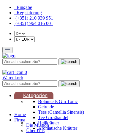
Eingabe
Registrierung
(+351) 210 939 951
(+351) 964 016 001
0
Warenkorb
Kategorien
Botanicals Gin Tonic
Getreide
Tees (Camellia Sinensis)
Home
Tee Großhandel
Firma
Heilkräuter
Die Mission
Aromatische Kräuter
Über Uns