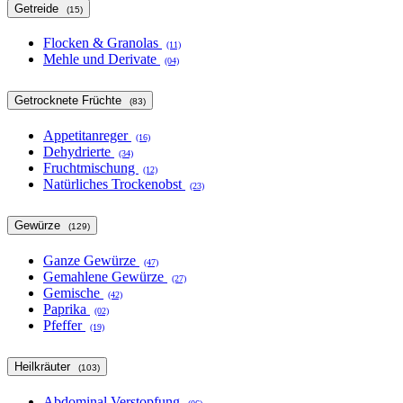
Getreide
(15)
Flocken & Granolas
(11)
Mehle und Derivate
(04)
Getrocknete Früchte
(83)
Appetitanreger
(16)
Dehydrierte
(34)
Fruchtmischung
(12)
Natürliches Trockenobst
(23)
Gewürze
(129)
Ganze Gewürze
(47)
Gemahlene Gewürze
(27)
Gemische
(42)
Paprika
(02)
Pfeffer
(19)
Heilkräuter
(103)
Abdominal Verstopfung