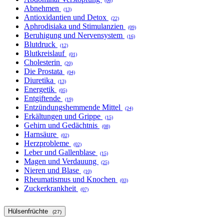
(06)
Abnehmen
(13)
Antioxidantien und Detox
(22)
Aphrodisiaka und Stimulanzien
(09)
Beruhigung und Nervensystem
(16)
Blutdruck
(12)
Blutkreislauf
(01)
Cholesterin
(20)
Die Prostata
(04)
Diuretika
(13)
Energetik
(05)
Entgiftende
(19)
Entzündungshemmende Mittel
(24)
Erkältungen und Grippe
(15)
Gehirn und Gedächtnis
(08)
Harnsäure
(02)
Herzprobleme
(02)
Leber und Gallenblase
(15)
Magen und Verdauung
(25)
Nieren und Blase
(10)
Rheumatismus und Knochen
(03)
Zuckerkrankheit
(07)
Hülsenfrüchte
(27)