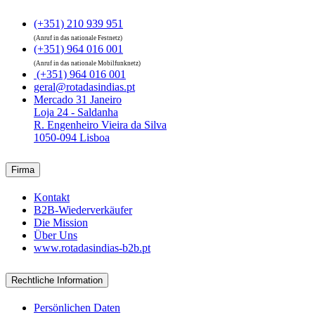
(+351) 210 939 951
(Anruf in das nationale Festnetz)
(+351) 964 016 001
(Anruf in das nationale Mobilfunknetz)
(+351) 964 016 001
geral@rotadasindias.pt
Mercado 31 Janeiro
Loja 24 - Saldanha
R. Engenheiro Vieira da Silva
1050-094 Lisboa
Firma
Kontakt
B2B-Wiederverkäufer
Die Mission
Über Uns
www.rotadasindias-b2b.pt
Rechtliche Information
Persönlichen Daten