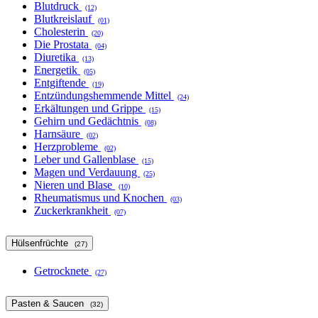
Blutdruck
(12)
Blutkreislauf
(01)
Cholesterin
(20)
Die Prostata
(04)
Diuretika
(13)
Energetik
(05)
Entgiftende
(19)
Entzündungshemmende Mittel
(24)
Erkältungen und Grippe
(15)
Gehirn und Gedächtnis
(08)
Harnsäure
(02)
Herzprobleme
(02)
Leber und Gallenblase
(15)
Magen und Verdauung
(25)
Nieren und Blase
(10)
Rheumatismus und Knochen
(03)
Zuckerkrankheit
(07)
Hülsenfrüchte
(27)
Getrocknete
(27)
Pasten & Saucen
(32)