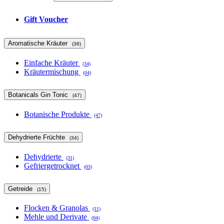
Gift Voucher
Aromatische Kräuter
(38)
Einfache Kräuter
(34)
Kräutermischung
(04)
Botanicals Gin Tonic
(47)
Botanische Produkte
(47)
Dehydrierte Früchte
(34)
Dehydrierte
(31)
Gefriergetrocknet
(03)
Getreide
(15)
Flocken & Granolas
(11)
Mehle und Derivate
(04)