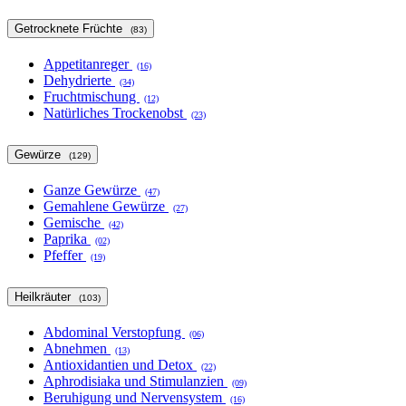
Getrocknete Früchte
(83)
Appetitanreger
(16)
Dehydrierte
(34)
Fruchtmischung
(12)
Natürliches Trockenobst
(23)
Gewürze
(129)
Ganze Gewürze
(47)
Gemahlene Gewürze
(27)
Gemische
(42)
Paprika
(02)
Pfeffer
(19)
Heilkräuter
(103)
Abdominal Verstopfung
(06)
Abnehmen
(13)
Antioxidantien und Detox
(22)
Aphrodisiaka und Stimulanzien
(09)
Beruhigung und Nervensystem
(16)