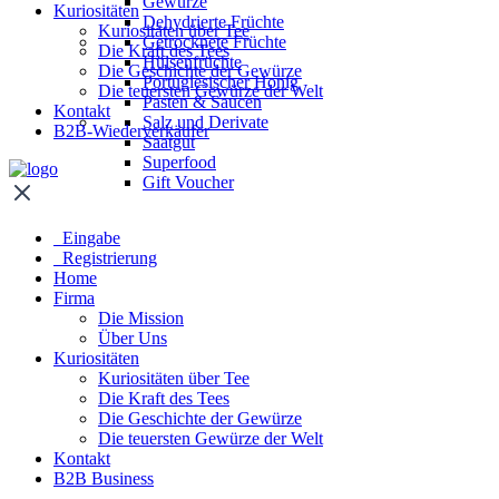
Gewürze
Kuriositäten
Dehydrierte Früchte
Kuriositäten über Tee
Getrocknete Früchte
Die Kraft des Tees
Hülsenfrüchte
Die Geschichte der Gewürze
Portugiesischer Honig
Die teuersten Gewürze der Welt
Pasten & Saucen
Kontakt
Salz und Derivate
B2B-Wiederverkäufer
Saatgut
Superfood
Gift Voucher
Eingabe
Registrierung
Home
Firma
Die Mission
Über Uns
Kuriositäten
Kuriositäten über Tee
Die Kraft des Tees
Die Geschichte der Gewürze
Die teuersten Gewürze der Welt
Kontakt
B2B Business