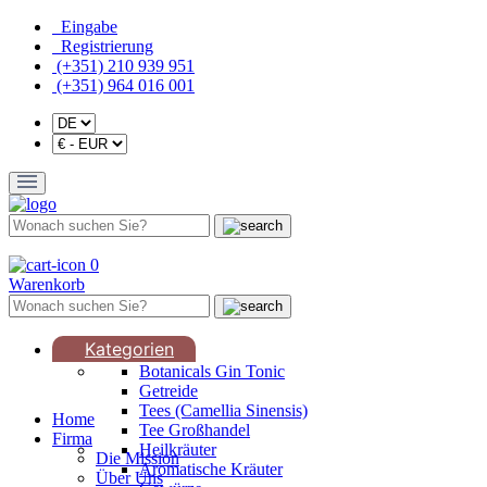
Eingabe
Registrierung
(+351) 210 939 951
(+351) 964 016 001
0
Warenkorb
Kategorien
Botanicals Gin Tonic
Getreide
Tees (Camellia Sinensis)
Home
Tee Großhandel
Firma
Heilkräuter
Die Mission
Aromatische Kräuter
Über Uns