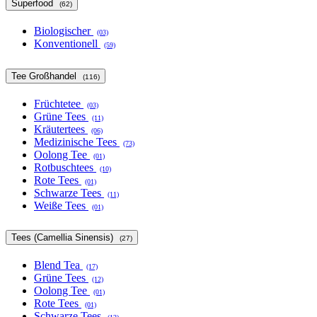
Superfood
(62)
Biologischer
(03)
Konventionell
(59)
Tee Großhandel
(116)
Früchtetee
(03)
Grüne Tees
(11)
Kräutertees
(06)
Medizinische Tees
(73)
Oolong Tee
(01)
Rotbuschtees
(10)
Rote Tees
(01)
Schwarze Tees
(11)
Weiße Tees
(01)
Tees (Camellia Sinensis)
(27)
Blend Tea
(17)
Grüne Tees
(12)
Oolong Tee
(01)
Rote Tees
(01)
Schwarze Tees