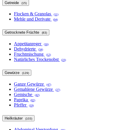
Getreide
(15)
Flocken & Granolas
(11)
Mehle und Derivate
(04)
Getrocknete Früchte
(83)
Appetitanreger
(16)
Dehydrierte
(34)
Fruchtmischung
(12)
Natürliches Trockenobst
(23)
Gewürze
(129)
Ganze Gewürze
(47)
Gemahlene Gewürze
(27)
Gemische
(42)
Paprika
(02)
Pfeffer
(19)
Heilkräuter
(103)
Abdominal Verstopfung