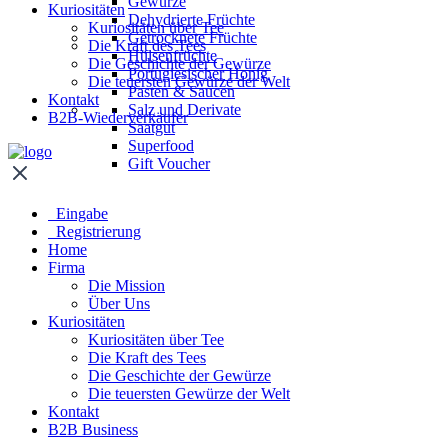
Gewürze
Kuriositäten
Dehydrierte Früchte
Kuriositäten über Tee
Getrocknete Früchte
Die Kraft des Tees
Hülsenfrüchte
Die Geschichte der Gewürze
Portugiesischer Honig
Die teuersten Gewürze der Welt
Pasten & Saucen
Kontakt
Salz und Derivate
B2B-Wiederverkäufer
Saatgut
Superfood
Gift Voucher
Eingabe
Registrierung
Home
Firma
Die Mission
Über Uns
Kuriositäten
Kuriositäten über Tee
Die Kraft des Tees
Die Geschichte der Gewürze
Die teuersten Gewürze der Welt
Kontakt
B2B Business