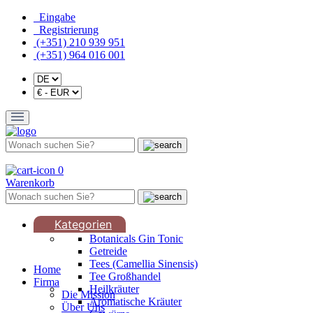
Eingabe
Registrierung
(+351) 210 939 951
(+351) 964 016 001
0
Warenkorb
Kategorien
Botanicals Gin Tonic
Getreide
Tees (Camellia Sinensis)
Home
Tee Großhandel
Firma
Heilkräuter
Die Mission
Aromatische Kräuter
Über Uns