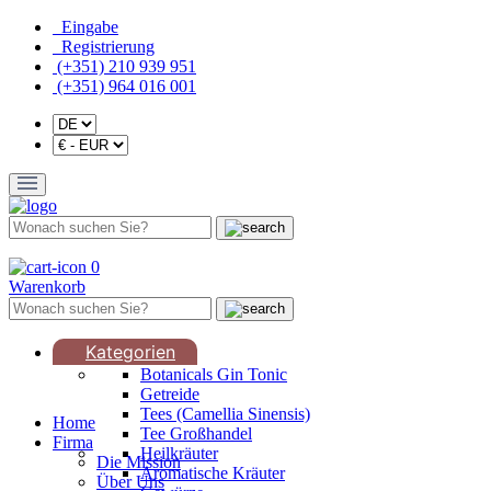
Eingabe
Registrierung
(+351) 210 939 951
(+351) 964 016 001
0
Warenkorb
Kategorien
Botanicals Gin Tonic
Getreide
Tees (Camellia Sinensis)
Home
Tee Großhandel
Firma
Heilkräuter
Die Mission
Aromatische Kräuter
Über Uns