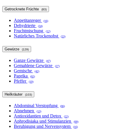
Getrocknete Früchte
(83)
Appetitanreger
(16)
Dehydrierte
(34)
Fruchtmischung
(12)
Natürliches Trockenobst
(23)
Gewürze
(129)
Ganze Gewürze
(47)
Gemahlene Gewürze
(27)
Gemische
(42)
Paprika
(02)
Pfeffer
(19)
Heilkräuter
(103)
Abdominal Verstopfung
(06)
Abnehmen
(13)
Antioxidantien und Detox
(22)
Aphrodisiaka und Stimulanzien
(09)
Beruhigung und Nervensystem
(16)