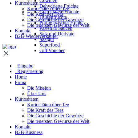
Gewürze
Kuriositäten
Dehydrierte Früchte
Kuriositäten über Tee
Getrocknete Früchte
Die Kraft des Tees
Hülsenfrüchte
Die Geschichte der Gewürze
Portugiesischer Honig
Die teuersten Gewürze der Welt
Pasten & Saucen
Kontakt
Salz und Derivate
B2B-Wiederverkäufer
Saatgut
Superfood
Gift Voucher
Eingabe
Registrierung
Home
Firma
Die Mission
Über Uns
Kuriositäten
Kuriositäten über Tee
Die Kraft des Tees
Die Geschichte der Gewürze
Die teuersten Gewürze der Welt
Kontakt
B2B Business