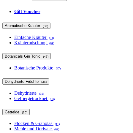
Gift Voucher
Aromatische Kräuter
(38)
Einfache Kräuter
(34)
Kräutermischung
(04)
Botanicals Gin Tonic
(47)
Botanische Produkte
(47)
Dehydrierte Früchte
(34)
Dehydrierte
(31)
Gefriergetrocknet
(03)
Getreide
(15)
Flocken & Granolas
(11)
Mehle und Derivate
(04)