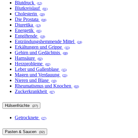
Blutdruck
(12)
Blutkreislauf
(01)
Cholesterin
(20)
Die Prostata
(04)
Diuretika
(13)
Energetik
(05)
Entgiftende
(19)
Entzündungshemmende Mittel
(24)
Erkältungen und Grippe
(15)
Gehirn und Gedächtnis
(08)
Harnsäure
(02)
Herzprobleme
(02)
Leber und Gallenblase
(15)
Magen und Verdauung
(25)
Nieren und Blase
(10)
Rheumatismus und Knochen
(03)
Zuckerkrankheit
(07)
Hülsenfrüchte
(27)
Getrocknete
(27)
Pasten & Saucen
(32)