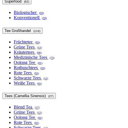
Superfood
(62)
Biologischer
(03)
Konventionell
(59)
Tee Großhandel
(116)
Früchtetee
(03)
Grüne Tees
(11)
Kräutertees
(06)
Medizinische Tees
(73)
Oolong Tee
(01)
Rotbuschtees
(10)
Rote Tees
(01)
Schwarze Tees
(11)
Weiße Tees
(01)
Tees (Camellia Sinensis)
(27)
Blend Tea
(17)
Grüne Tees
(12)
Oolong Tee
(01)
Rote Tees
(01)
Schwarze Tees