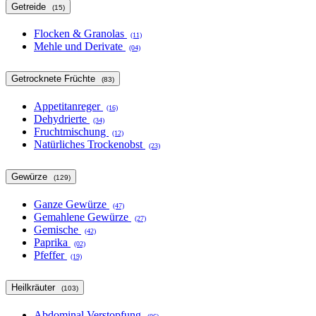
Getreide
(15)
Flocken & Granolas
(11)
Mehle und Derivate
(04)
Getrocknete Früchte
(83)
Appetitanreger
(16)
Dehydrierte
(34)
Fruchtmischung
(12)
Natürliches Trockenobst
(23)
Gewürze
(129)
Ganze Gewürze
(47)
Gemahlene Gewürze
(27)
Gemische
(42)
Paprika
(02)
Pfeffer
(19)
Heilkräuter
(103)
Abdominal Verstopfung