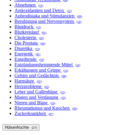
(06)
Abnehmen
(13)
Antioxidantien und Detox
(22)
Aphrodisiaka und Stimulanzien
(09)
Beruhigung und Nervensystem
(16)
Blutdruck
(12)
Blutkreislauf
(01)
Cholesterin
(20)
Die Prostata
(04)
Diuretika
(13)
Energetik
(05)
Entgiftende
(19)
Entzündungshemmende Mittel
(24)
Erkältungen und Grippe
(15)
Gehirn und Gedächtnis
(08)
Harnsäure
(02)
Herzprobleme
(02)
Leber und Gallenblase
(15)
Magen und Verdauung
(25)
Nieren und Blase
(10)
Rheumatismus und Knochen
(03)
Zuckerkrankheit
(07)
Hülsenfrüchte
(27)