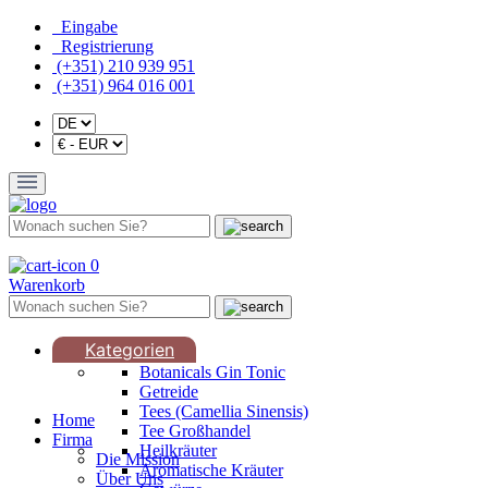
Eingabe
Registrierung
(+351) 210 939 951
(+351) 964 016 001
0
Warenkorb
Kategorien
Botanicals Gin Tonic
Getreide
Tees (Camellia Sinensis)
Home
Tee Großhandel
Firma
Heilkräuter
Die Mission
Aromatische Kräuter
Über Uns