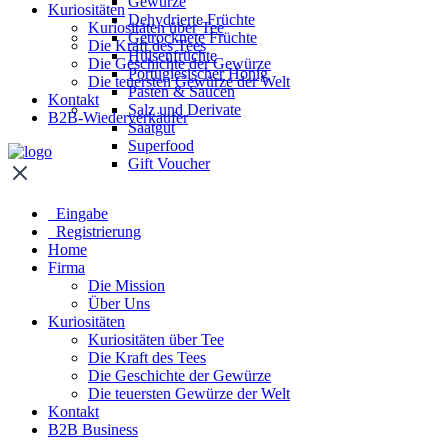
Gewürze
Kuriositäten
Dehydrierte Früchte
Kuriositäten über Tee
Getrocknete Früchte
Die Kraft des Tees
Hülsenfrüchte
Die Geschichte der Gewürze
Portugiesischer Honig
Die teuersten Gewürze der Welt
Pasten & Saucen
Kontakt
Salz und Derivate
B2B-Wiederverkäufer
Saatgut
Superfood
Gift Voucher
Eingabe
Registrierung
Home
Firma
Die Mission
Über Uns
Kuriositäten
Kuriositäten über Tee
Die Kraft des Tees
Die Geschichte der Gewürze
Die teuersten Gewürze der Welt
Kontakt
B2B Business