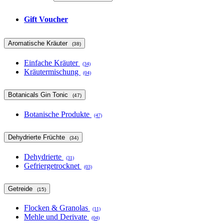
Gift Voucher
Aromatische Kräuter
(38)
Einfache Kräuter
(34)
Kräutermischung
(04)
Botanicals Gin Tonic
(47)
Botanische Produkte
(47)
Dehydrierte Früchte
(34)
Dehydrierte
(31)
Gefriergetrocknet
(03)
Getreide
(15)
Flocken & Granolas
(11)
Mehle und Derivate
(04)