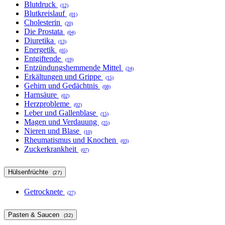
Blutdruck
(12)
Blutkreislauf
(01)
Cholesterin
(20)
Die Prostata
(04)
Diuretika
(13)
Energetik
(05)
Entgiftende
(19)
Entzündungshemmende Mittel
(24)
Erkältungen und Grippe
(15)
Gehirn und Gedächtnis
(08)
Harnsäure
(02)
Herzprobleme
(02)
Leber und Gallenblase
(15)
Magen und Verdauung
(25)
Nieren und Blase
(10)
Rheumatismus und Knochen
(03)
Zuckerkrankheit
(07)
Hülsenfrüchte
(27)
Getrocknete
(27)
Pasten & Saucen
(32)