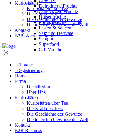
Gewürze
Kuriositäten
Dehydrierte Früchte
Kuriositäten über Tee
Getrocknete Früchte
Die Kraft des Tees
Hülsenfrüchte
Die Geschichte der Gewürze
Portugiesischer Honig
Die teuersten Gewürze der Welt
Pasten & Saucen
Kontakt
Salz und Derivate
B2B-Wiederverkäufer
Saatgut
Superfood
Gift Voucher
Eingabe
Registrierung
Home
Firma
Die Mission
Über Uns
Kuriositäten
Kuriositäten über Tee
Die Kraft des Tees
Die Geschichte der Gewürze
Die teuersten Gewürze der Welt
Kontakt
B2B Business