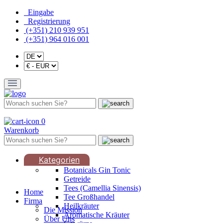
Eingabe
Registrierung
(+351) 210 939 951
(+351) 964 016 001
0
Warenkorb
Kategorien
Botanicals Gin Tonic
Getreide
Tees (Camellia Sinensis)
Home
Tee Großhandel
Firma
Heilkräuter
Die Mission
Aromatische Kräuter
Über Uns