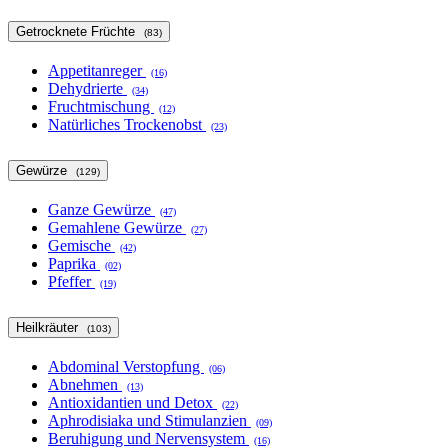
Getrocknete Früchte
(83)
Appetitanreger
(16)
Dehydrierte
(34)
Fruchtmischung
(12)
Natürliches Trockenobst
(23)
Gewürze
(129)
Ganze Gewürze
(47)
Gemahlene Gewürze
(27)
Gemische
(42)
Paprika
(02)
Pfeffer
(19)
Heilkräuter
(103)
Abdominal Verstopfung
(06)
Abnehmen
(13)
Antioxidantien und Detox
(22)
Aphrodisiaka und Stimulanzien
(09)
Beruhigung und Nervensystem
(16)