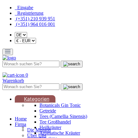
Eingabe
Registrierung
(+351) 210 939 951
(+351) 964 016 001
0
Warenkorb
Kategorien
Botanicals Gin Tonic
Getreide
Tees (Camellia Sinensis)
Home
Tee Großhandel
Firma
Heilkräuter
Die Mission
Aromatische Kräuter
Über Uns