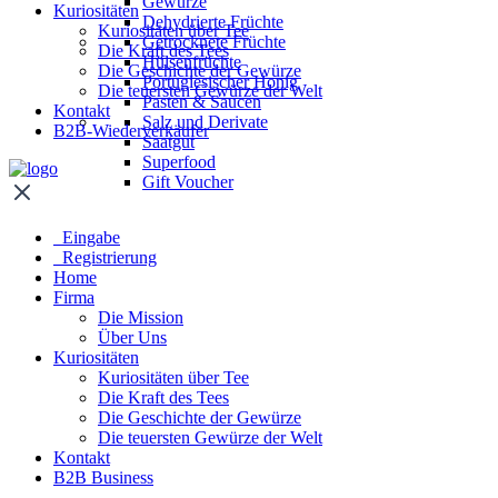
Gewürze
Kuriositäten
Dehydrierte Früchte
Kuriositäten über Tee
Getrocknete Früchte
Die Kraft des Tees
Hülsenfrüchte
Die Geschichte der Gewürze
Portugiesischer Honig
Die teuersten Gewürze der Welt
Pasten & Saucen
Kontakt
Salz und Derivate
B2B-Wiederverkäufer
Saatgut
Superfood
Gift Voucher
Eingabe
Registrierung
Home
Firma
Die Mission
Über Uns
Kuriositäten
Kuriositäten über Tee
Die Kraft des Tees
Die Geschichte der Gewürze
Die teuersten Gewürze der Welt
Kontakt
B2B Business