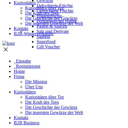
Gewürze
Kuriositäten
Dehydrierte Früchte
Kuriositäten über Tee
Getrocknete Früchte
Die Kraft des Tees
Hülsenfrüchte
Die Geschichte der Gewürze
Portugiesischer Honig
Die teuersten Gewürze der Welt
Pasten & Saucen
Kontakt
Salz und Derivate
B2B-Wiederverkäufer
Saatgut
Superfood
Gift Voucher
Eingabe
Registrierung
Home
Firma
Die Mission
Über Uns
Kuriositäten
Kuriositäten über Tee
Die Kraft des Tees
Die Geschichte der Gewürze
Die teuersten Gewürze der Welt
Kontakt
B2B Business