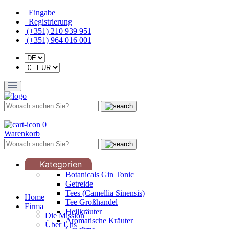
Eingabe
Registrierung
(+351) 210 939 951
(+351) 964 016 001
0
Warenkorb
Kategorien
Botanicals Gin Tonic
Getreide
Tees (Camellia Sinensis)
Home
Tee Großhandel
Firma
Heilkräuter
Die Mission
Aromatische Kräuter
Über Uns