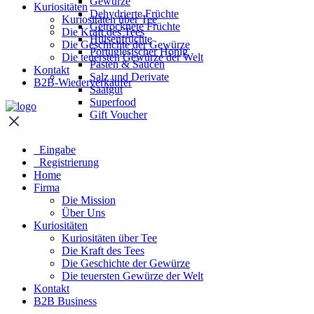
Gewürze
Kuriositäten
Dehydrierte Früchte
Kuriositäten über Tee
Getrocknete Früchte
Die Kraft des Tees
Hülsenfrüchte
Die Geschichte der Gewürze
Portugiesischer Honig
Die teuersten Gewürze der Welt
Pasten & Saucen
Kontakt
Salz und Derivate
B2B-Wiederverkäufer
Saatgut
Superfood
Gift Voucher
Eingabe
Registrierung
Home
Firma
Die Mission
Über Uns
Kuriositäten
Kuriositäten über Tee
Die Kraft des Tees
Die Geschichte der Gewürze
Die teuersten Gewürze der Welt
Kontakt
B2B Business