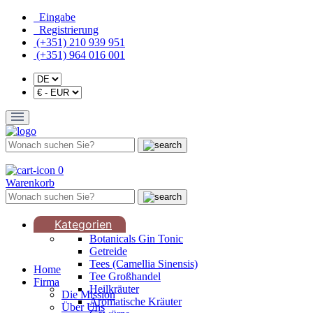
Eingabe
Registrierung
(+351) 210 939 951
(+351) 964 016 001
0
Warenkorb
Kategorien
Botanicals Gin Tonic
Getreide
Tees (Camellia Sinensis)
Home
Tee Großhandel
Firma
Heilkräuter
Die Mission
Aromatische Kräuter
Über Uns