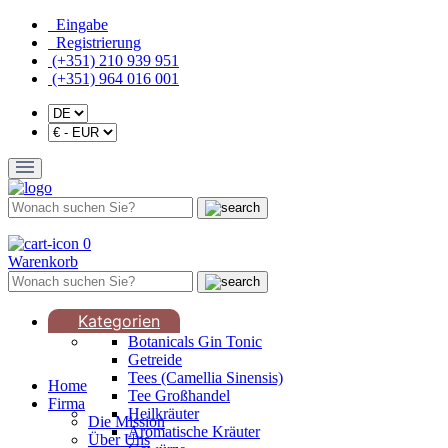
Eingabe
Registrierung
(+351) 210 939 951
(+351) 964 016 001
0
Warenkorb
Kategorien
Botanicals Gin Tonic
Getreide
Tees (Camellia Sinensis)
Home
Tee Großhandel
Firma
Heilkräuter
Die Mission
Aromatische Kräuter
Über Uns