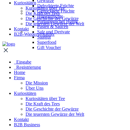
Gewürze
Kuriositäten
Dehydrierte Früchte
Kuriositäten über Tee
Getrocknete Früchte
Die Kraft des Tees
Hülsenfrüchte
Die Geschichte der Gewürze
Portugiesischer Honig
Die teuersten Gewürze der Welt
Pasten & Saucen
Kontakt
Salz und Derivate
B2B-Wiederverkäufer
Saatgut
Superfood
Gift Voucher
Eingabe
Registrierung
Home
Firma
Die Mission
Über Uns
Kuriositäten
Kuriositäten über Tee
Die Kraft des Tees
Die Geschichte der Gewürze
Die teuersten Gewürze der Welt
Kontakt
B2B Business