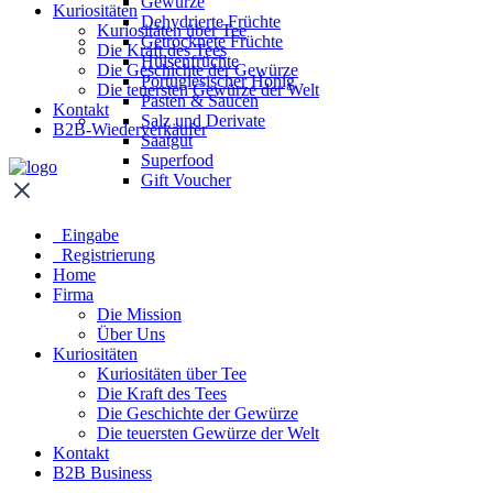
Gewürze
Kuriositäten
Dehydrierte Früchte
Kuriositäten über Tee
Getrocknete Früchte
Die Kraft des Tees
Hülsenfrüchte
Die Geschichte der Gewürze
Portugiesischer Honig
Die teuersten Gewürze der Welt
Pasten & Saucen
Kontakt
Salz und Derivate
B2B-Wiederverkäufer
Saatgut
Superfood
Gift Voucher
Eingabe
Registrierung
Home
Firma
Die Mission
Über Uns
Kuriositäten
Kuriositäten über Tee
Die Kraft des Tees
Die Geschichte der Gewürze
Die teuersten Gewürze der Welt
Kontakt
B2B Business