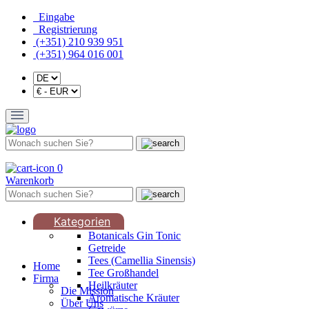
Eingabe
Registrierung
(+351) 210 939 951
(+351) 964 016 001
0
Warenkorb
Kategorien
Botanicals Gin Tonic
Getreide
Tees (Camellia Sinensis)
Home
Tee Großhandel
Firma
Heilkräuter
Die Mission
Aromatische Kräuter
Über Uns