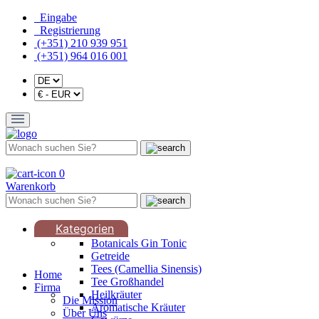
Eingabe
Registrierung
(+351) 210 939 951
(+351) 964 016 001
0
Warenkorb
Kategorien
Botanicals Gin Tonic
Getreide
Tees (Camellia Sinensis)
Home
Tee Großhandel
Firma
Heilkräuter
Die Mission
Aromatische Kräuter
Über Uns