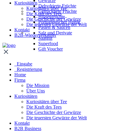
Gewürze
Kuriositäten
Dehydrierte Früchte
Kuriositäten über Tee
Getrocknete Früchte
Die Kraft des Tees
Hülsenfrüchte
Die Geschichte der Gewürze
Portugiesischer Honig
Die teuersten Gewürze der Welt
Pasten & Saucen
Kontakt
Salz und Derivate
B2B-Wiederverkäufer
Saatgut
Superfood
Gift Voucher
Eingabe
Registrierung
Home
Firma
Die Mission
Über Uns
Kuriositäten
Kuriositäten über Tee
Die Kraft des Tees
Die Geschichte der Gewürze
Die teuersten Gewürze der Welt
Kontakt
B2B Business