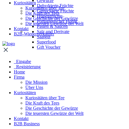
Gewürze
Kuriositäten
Dehydrierte Früchte
Kuriositäten über Tee
Getrocknete Früchte
Die Kraft des Tees
Hülsenfrüchte
Die Geschichte der Gewürze
Portugiesischer Honig
Die teuersten Gewürze der Welt
Pasten & Saucen
Kontakt
Salz und Derivate
B2B-Wiederverkäufer
Saatgut
Superfood
Gift Voucher
Eingabe
Registrierung
Home
Firma
Die Mission
Über Uns
Kuriositäten
Kuriositäten über Tee
Die Kraft des Tees
Die Geschichte der Gewürze
Die teuersten Gewürze der Welt
Kontakt
B2B Business