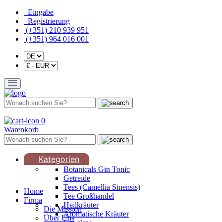
Eingabe
Registrierung
(+351) 210 939 951
(+351) 964 016 001
0
Warenkorb
Kategorien
Botanicals Gin Tonic
Getreide
Tees (Camellia Sinensis)
Home
Tee Großhandel
Firma
Heilkräuter
Die Mission
Aromatische Kräuter
Über Uns