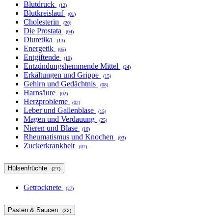
Blutdruck
(12)
Blutkreislauf
(01)
Cholesterin
(20)
Die Prostata
(04)
Diuretika
(13)
Energetik
(05)
Entgiftende
(19)
Entzündungshemmende Mittel
(24)
Erkältungen und Grippe
(15)
Gehirn und Gedächtnis
(08)
Harnsäure
(02)
Herzprobleme
(02)
Leber und Gallenblase
(15)
Magen und Verdauung
(25)
Nieren und Blase
(10)
Rheumatismus und Knochen
(03)
Zuckerkrankheit
(07)
Hülsenfrüchte
(27)
Getrocknete
(27)
Pasten & Saucen
(32)