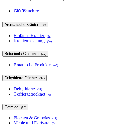
Gift Voucher
Aromatische Kräuter
(38)
Einfache Kräuter
(34)
Kräutermischung
(04)
Botanicals Gin Tonic
(47)
Botanische Produkte
(47)
Dehydrierte Früchte
(34)
Dehydrierte
(31)
Gefriergetrocknet
(03)
Getreide
(15)
Flocken & Granolas
(11)
Mehle und Derivate
(04)