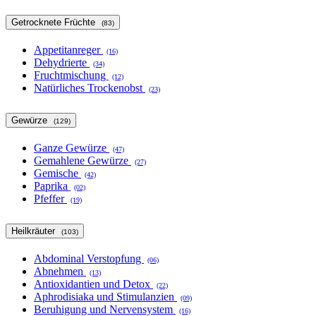
Getrocknete Früchte
(83)
Appetitanreger
(16)
Dehydrierte
(34)
Fruchtmischung
(12)
Natürliches Trockenobst
(23)
Gewürze
(129)
Ganze Gewürze
(47)
Gemahlene Gewürze
(27)
Gemische
(42)
Paprika
(02)
Pfeffer
(19)
Heilkräuter
(103)
Abdominal Verstopfung
(06)
Abnehmen
(13)
Antioxidantien und Detox
(22)
Aphrodisiaka und Stimulanzien
(09)
Beruhigung und Nervensystem
(16)