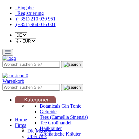
Eingabe
Registrierung
(+351) 210 939 951
(+351) 964 016 001
0
Warenkorb
Kategorien
Botanicals Gin Tonic
Getreide
Tees (Camellia Sinensis)
Home
Tee Großhandel
Firma
Heilkräuter
Die Mission
Aromatische Kräuter
Über Uns