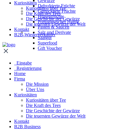
Gewürze
Kuriositäten
Dehydrierte Früchte
Kuriositäten über Tee
Getrocknete Früchte
Die Kraft des Tees
Hülsenfrüchte
Die Geschichte der Gewürze
Portugiesischer Honig
Die teuersten Gewürze der Welt
Pasten & Saucen
Kontakt
Salz und Derivate
B2B-Wiederverkäufer
Saatgut
Superfood
Gift Voucher
Eingabe
Registrierung
Home
Firma
Die Mission
Über Uns
Kuriositäten
Kuriositäten über Tee
Die Kraft des Tees
Die Geschichte der Gewürze
Die teuersten Gewürze der Welt
Kontakt
B2B Business