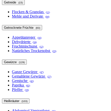
Getreide
(15)
Flocken & Granolas
(11)
Mehle und Derivate
(04)
Getrocknete Früchte
(83)
Appetitanreger
(16)
Dehydrierte
(34)
Fruchtmischung
(12)
Natürliches Trockenobst
(23)
Gewürze
(129)
Ganze Gewürze
(47)
Gemahlene Gewürze
(27)
Gemische
(42)
Paprika
(02)
Pfeffer
(19)
Heilkräuter
(103)
Abdominal Verstopfung