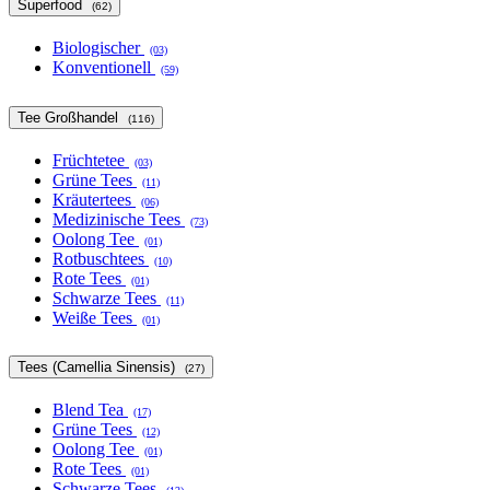
Superfood
(62)
Biologischer
(03)
Konventionell
(59)
Tee Großhandel
(116)
Früchtetee
(03)
Grüne Tees
(11)
Kräutertees
(06)
Medizinische Tees
(73)
Oolong Tee
(01)
Rotbuschtees
(10)
Rote Tees
(01)
Schwarze Tees
(11)
Weiße Tees
(01)
Tees (Camellia Sinensis)
(27)
Blend Tea
(17)
Grüne Tees
(12)
Oolong Tee
(01)
Rote Tees
(01)
Schwarze Tees