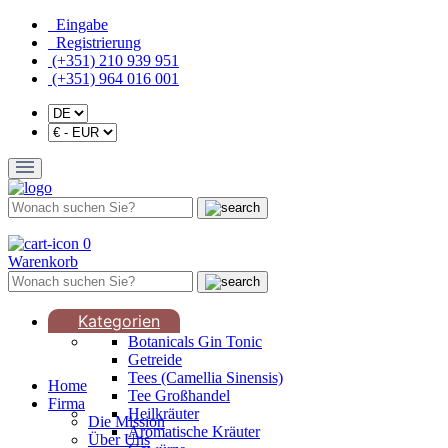
Eingabe
Registrierung
(+351) 210 939 951
(+351) 964 016 001
0
Warenkorb
Kategorien
Botanicals Gin Tonic
Getreide
Tees (Camellia Sinensis)
Home
Tee Großhandel
Firma
Heilkräuter
Die Mission
Aromatische Kräuter
Über Uns