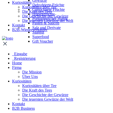
Gewürze
Kuriositäten
Dehydrierte Früchte
Kuriositäten über Tee
Getrocknete Früchte
Die Kraft des Tees
Hülsenfrüchte
Die Geschichte der Gewürze
Portugiesischer Honig
Die teuersten Gewürze der Welt
Pasten & Saucen
Kontakt
Salz und Derivate
B2B-Wiederverkäufer
Saatgut
Superfood
Gift Voucher
Eingabe
Registrierung
Home
Firma
Die Mission
Über Uns
Kuriositäten
Kuriositäten über Tee
Die Kraft des Tees
Die Geschichte der Gewürze
Die teuersten Gewürze der Welt
Kontakt
B2B Business