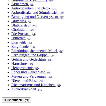
(06)
Abnehmen
(13)
Antioxidantien und Detox
(22)
Aphrodisiaka und Stimulanzien
(09)
Beruhigung und Nervensystem
(16)
Blutdruck
(12)
Blutkreislauf
(01)
Cholesterin
(20)
Die Prostata
(04)
Diuretika
(13)
Energetik
(05)
Entgiftende
(19)
Entzündungshemmende Mittel
(24)
Erkältungen und Grippe
(15)
Gehirn und Gedächtnis
(08)
Harnsäure
(02)
Herzprobleme
(02)
Leber und Gallenblase
(15)
Magen und Verdauung
(25)
Nieren und Blase
(10)
Rheumatismus und Knochen
(03)
Zuckerkrankheit
(07)
Hülsenfrüchte
(27)