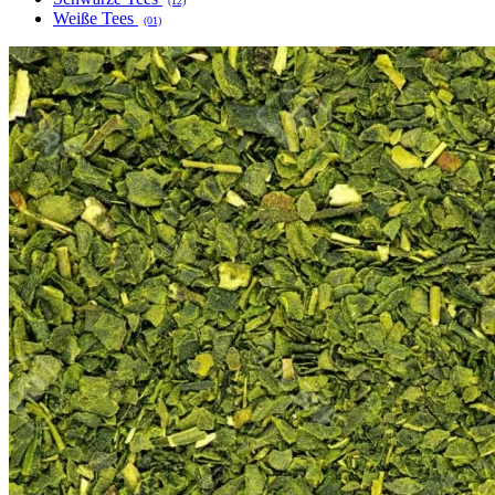
(12)
Weiße Tees
(01)