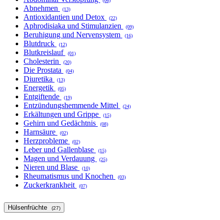
(06)
Abnehmen
(13)
Antioxidantien und Detox
(22)
Aphrodisiaka und Stimulanzien
(09)
Beruhigung und Nervensystem
(16)
Blutdruck
(12)
Blutkreislauf
(01)
Cholesterin
(20)
Die Prostata
(04)
Diuretika
(13)
Energetik
(05)
Entgiftende
(19)
Entzündungshemmende Mittel
(24)
Erkältungen und Grippe
(15)
Gehirn und Gedächtnis
(08)
Harnsäure
(02)
Herzprobleme
(02)
Leber und Gallenblase
(15)
Magen und Verdauung
(25)
Nieren und Blase
(10)
Rheumatismus und Knochen
(03)
Zuckerkrankheit
(07)
Hülsenfrüchte
(27)