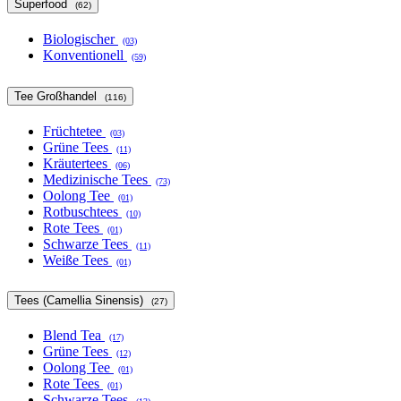
Superfood
(62)
Biologischer
(03)
Konventionell
(59)
Tee Großhandel
(116)
Früchtetee
(03)
Grüne Tees
(11)
Kräutertees
(06)
Medizinische Tees
(73)
Oolong Tee
(01)
Rotbuschtees
(10)
Rote Tees
(01)
Schwarze Tees
(11)
Weiße Tees
(01)
Tees (Camellia Sinensis)
(27)
Blend Tea
(17)
Grüne Tees
(12)
Oolong Tee
(01)
Rote Tees
(01)
Schwarze Tees