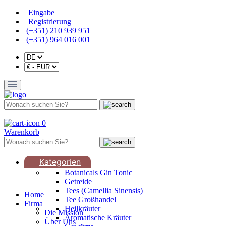
Eingabe
Registrierung
(+351) 210 939 951
(+351) 964 016 001
0
Warenkorb
Kategorien
Botanicals Gin Tonic
Getreide
Tees (Camellia Sinensis)
Home
Tee Großhandel
Firma
Heilkräuter
Die Mission
Aromatische Kräuter
Über Uns