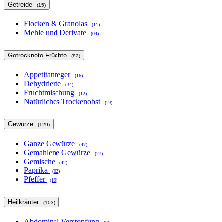
Getreide
(15)
Flocken & Granolas
(11)
Mehle und Derivate
(04)
Getrocknete Früchte
(83)
Appetitanreger
(16)
Dehydrierte
(34)
Fruchtmischung
(12)
Natürliches Trockenobst
(23)
Gewürze
(129)
Ganze Gewürze
(47)
Gemahlene Gewürze
(27)
Gemische
(42)
Paprika
(02)
Pfeffer
(19)
Heilkräuter
(103)
Abdominal Verstopfung