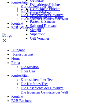
Gewürze
Kuriositäten
Dehydrierte Früchte
Kuriositäten über Tee
Getrocknete Früchte
Die Kraft des Tees
Hülsenfrüchte
Die Geschichte der Gewürze
Portugiesischer Honig
Die teuersten Gewürze der Welt
Pasten & Saucen
Kontakt
Salz und Derivate
B2B-Wiederverkäufer
Saatgut
Superfood
Gift Voucher
Eingabe
Registrierung
Home
Firma
Die Mission
Über Uns
Kuriositäten
Kuriositäten über Tee
Die Kraft des Tees
Die Geschichte der Gewürze
Die teuersten Gewürze der Welt
Kontakt
B2B Business