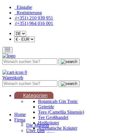
Eingabe
Registrierung
(+351) 210 939 951
(+351) 964 016 001
0
Warenkorb
Kategorien
Botanicals Gin Tonic
Getreide
Tees (Camellia Sinensis)
Home
Tee Großhandel
Firma
Heilkräuter
Die Mission
Aromatische Kräuter
Über Uns