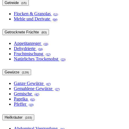
Getreide
(15)
Flocken & Granolas
(11)
Mehle und Derivate
(04)
Getrocknete Früchte
(83)
Appetitanreger
(16)
Dehydrierte
(34)
Fruchtmischung
(12)
Natürliches Trockenobst
(23)
Gewürze
(129)
Ganze Gewürze
(47)
Gemahlene Gewürze
(27)
Gemische
(42)
Paprika
(02)
Pfeffer
(19)
Heilkräuter
(103)
Abdominal Verstopfung