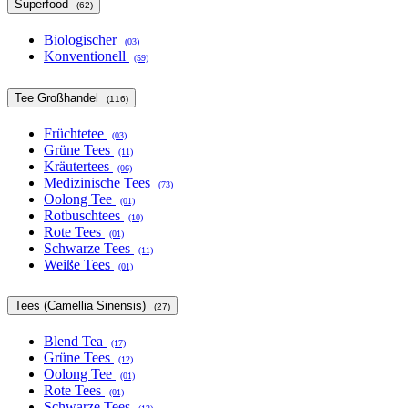
Superfood
(62)
Biologischer
(03)
Konventionell
(59)
Tee Großhandel
(116)
Früchtetee
(03)
Grüne Tees
(11)
Kräutertees
(06)
Medizinische Tees
(73)
Oolong Tee
(01)
Rotbuschtees
(10)
Rote Tees
(01)
Schwarze Tees
(11)
Weiße Tees
(01)
Tees (Camellia Sinensis)
(27)
Blend Tea
(17)
Grüne Tees
(12)
Oolong Tee
(01)
Rote Tees
(01)
Schwarze Tees