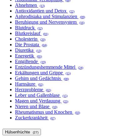
(06)
Abnehmen
(13)
Antioxidantien und Detox
(22)
Aphrodisiaka und Stimulanzien
(09)
Beruhigung und Nervensystem
(16)
Blutdruck
(12)
Blutkreislauf
(01)
Cholesterin
(20)
Die Prostata
(04)
Diuretika
(13)
Energetik
(05)
Entgiftende
(19)
Entzündungshemmende Mittel
(24)
Erkältungen und Grippe
(15)
Gehirn und Gedächtnis
(08)
Harnsäure
(02)
Herzprobleme
(02)
Leber und Gallenblase
(15)
Magen und Verdauung
(25)
Nieren und Blase
(10)
Rheumatismus und Knochen
(03)
Zuckerkrankheit
(07)
Hülsenfrüchte
(27)