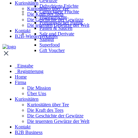
Gewürze
Kuriositäten
Dehydrierte Früchte
Kuriositäten über Tee
Getrocknete Früchte
Die Kraft des Tees
Hülsenfrüchte
Die Geschichte der Gewürze
Portugiesischer Honig
Die teuersten Gewürze der Welt
Pasten & Saucen
Kontakt
Salz und Derivate
B2B-Wiederverkäufer
Saatgut
Superfood
Gift Voucher
Eingabe
Registrierung
Home
Firma
Die Mission
Über Uns
Kuriositäten
Kuriositäten über Tee
Die Kraft des Tees
Die Geschichte der Gewürze
Die teuersten Gewürze der Welt
Kontakt
B2B Business