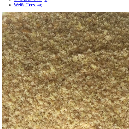
(12)
Weiße Tees
(01)