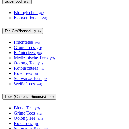
Superfood
(62)
Biologischer
(03)
Konventionell
(59)
Tee Großhandel
(116)
Früchtetee
(03)
Grüne Tees
(11)
Kräutertees
(06)
Medizinische Tees
(73)
Oolong Tee
(01)
Rotbuschtees
(10)
Rote Tees
(01)
Schwarze Tees
(11)
Weiße Tees
(01)
Tees (Camellia Sinensis)
(27)
Blend Tea
(17)
Grüne Tees
(12)
Oolong Tee
(01)
Rote Tees
(01)
Schwarze Tees