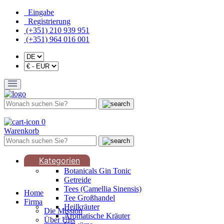
Eingabe
Registrierung
(+351) 210 939 951
(+351) 964 016 001
0
Warenkorb
Kategorien
Botanicals Gin Tonic
Getreide
Tees (Camellia Sinensis)
Home
Tee Großhandel
Firma
Heilkräuter
Die Mission
Aromatische Kräuter
Über Uns