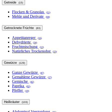
Getreide
(15)
Flocken & Granolas
(11)
Mehle und Derivate
(04)
Getrocknete Früchte
(83)
Appetitanreger
(16)
Dehydrierte
(34)
Fruchtmischung
(12)
Natürliches Trockenobst
(23)
Gewürze
(129)
Ganze Gewürze
(47)
Gemahlene Gewürze
(27)
Gemische
(42)
Paprika
(02)
Pfeffer
(19)
Heilkräuter
(103)
Abdominal Verstopfung