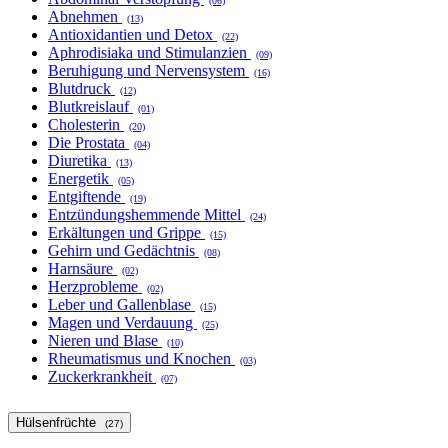
(06)
Abnehmen
(13)
Antioxidantien und Detox
(22)
Aphrodisiaka und Stimulanzien
(09)
Beruhigung und Nervensystem
(16)
Blutdruck
(12)
Blutkreislauf
(01)
Cholesterin
(20)
Die Prostata
(04)
Diuretika
(13)
Energetik
(05)
Entgiftende
(19)
Entzündungshemmende Mittel
(24)
Erkältungen und Grippe
(15)
Gehirn und Gedächtnis
(08)
Harnsäure
(02)
Herzprobleme
(02)
Leber und Gallenblase
(15)
Magen und Verdauung
(25)
Nieren und Blase
(10)
Rheumatismus und Knochen
(03)
Zuckerkrankheit
(07)
Hülsenfrüchte
(27)