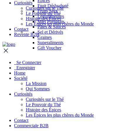
Épices
Curiosités
Fruit Déshydraté
Curiosités sur le Thé
Fruits Secs
Le Pouvoir du Thé
Légumineuses
Histoire des Épices
Miel Portugais
Les Épices les plus chères du Monde
Pâtes & Sauces
Contact
Sel et Dérivés
Revente B2B
Graines
Superaliments
Gift Voucher
Se Connecter
Enregister
Home
Société
La Mission
Qui Sommes
Curiosités
Curiosités sur le Thé
Le Pouvoir du Thé
Histoire des Épices
Les Épices les plus chères du Monde
Contact
Commerciale B2B