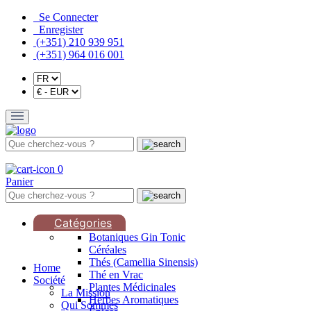
Se Connecter
Enregister
(+351) 210 939 951
(+351) 964 016 001
0
Panier
Catégories
Botaniques Gin Tonic
Céréales
Thés (Camellia Sinensis)
Home
Thé en Vrac
Société
Plantes Médicinales
La Mission
Herbes Aromatiques
Qui Sommes