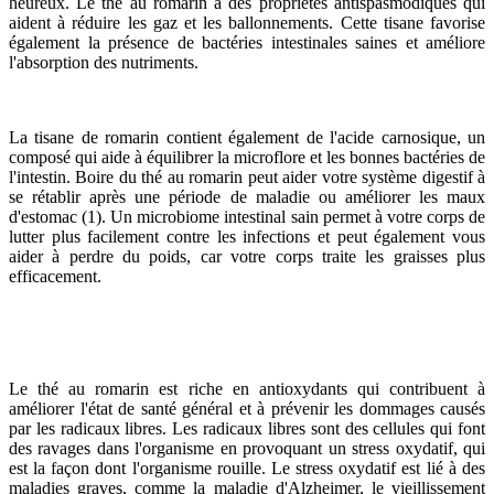
heureux. Le thé au romarin a des propriétés antispasmodiques qui
aident à réduire les gaz et les ballonnements. Cette tisane favorise
également la présence de bactéries intestinales saines et améliore
l'absorption des nutriments.
La tisane de romarin contient également de l'acide carnosique, un
composé qui aide à équilibrer la microflore et les bonnes bactéries de
l'intestin. Boire du thé au romarin peut aider votre système digestif à
se rétablir après une période de maladie ou améliorer les maux
d'estomac (1). Un microbiome intestinal sain permet à votre corps de
lutter plus facilement contre les infections et peut également vous
aider à perdre du poids, car votre corps traite les graisses plus
efficacement.
Le thé au romarin est riche en antioxydants qui contribuent à
améliorer l'état de santé général et à prévenir les dommages causés
par les radicaux libres. Les radicaux libres sont des cellules qui font
des ravages dans l'organisme en provoquant un stress oxydatif, qui
est la façon dont l'organisme rouille. Le stress oxydatif est lié à des
maladies graves, comme la maladie d'Alzheimer, le vieillissement