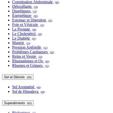
Constipation Abdominale
(06)
Détoxifiants
(19)
Diurétiques
(13)
Énergétique
(05)
Estomac et Digestion
(25)
Foie et Vésicule
(15)
La Prostate
(04)
Le Cholestérol
(20)
Le Diabète
(07)
Maigrir
(13)
Pression Artérielle
(12)
Problèmes Cardiaques
(02)
Reins et Vessie
(10)
Rhumatismes et Os
(03)
Rhumes et Grippes
(15)
Sel et Dérivés
(09)
Sel Aromatisé
(06)
Sel de Himalaya
(04)
Superaliments
(62)
Biologique