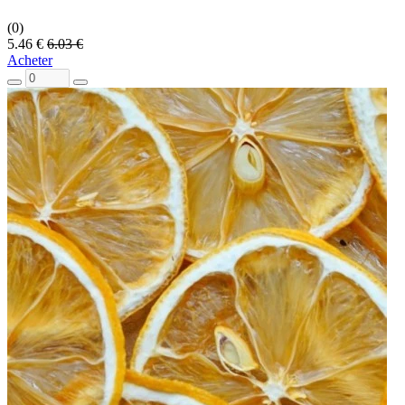
(0)
5.46 €
6.03 €
Acheter