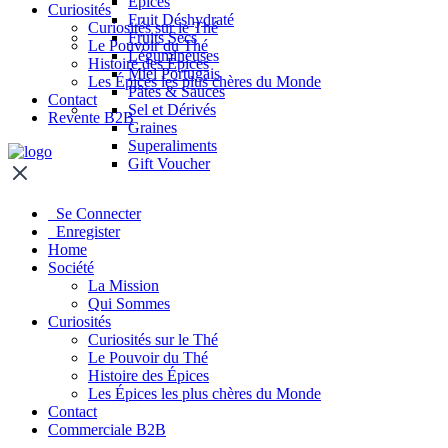
Épices
Curiosités
Fruit Déshydraté
Curiosités sur le Thé
Fruits Secs
Le Pouvoir du Thé
Légumineuses
Histoire des Épices
Miel Portugais
Les Épices les plus chères du Monde
Pâtes & Sauces
Contact
Sel et Dérivés
Revente B2B
Graines
Superaliments
Gift Voucher
Se Connecter
Enregister
Home
Société
La Mission
Qui Sommes
Curiosités
Curiosités sur le Thé
Le Pouvoir du Thé
Histoire des Épices
Les Épices les plus chères du Monde
Contact
Commerciale B2B