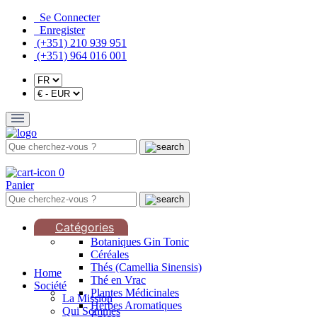
Se Connecter
Enregister
(+351) 210 939 951
(+351) 964 016 001
0
Panier
Catégories
Botaniques Gin Tonic
Céréales
Thés (Camellia Sinensis)
Home
Thé en Vrac
Société
Plantes Médicinales
La Mission
Herbes Aromatiques
Qui Sommes