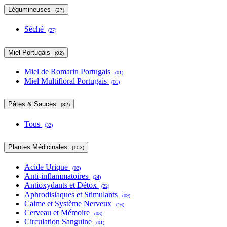
Légumineuses
(27)
Séché
(27)
Miel Portugais
(02)
Miel de Romarin Portugais
(01)
Miel Multifloral Portugais
(01)
Pâtes & Sauces
(32)
Tous
(32)
Plantes Médicinales
(103)
Acide Urique
(02)
Anti-inflammatoires
(24)
Antioxydants et Détox
(22)
Aphrodisiaques et Stimulants
(09)
Calme et Système Nerveux
(16)
Cerveau et Mémoire
(08)
Circulation Sanguine
(01)