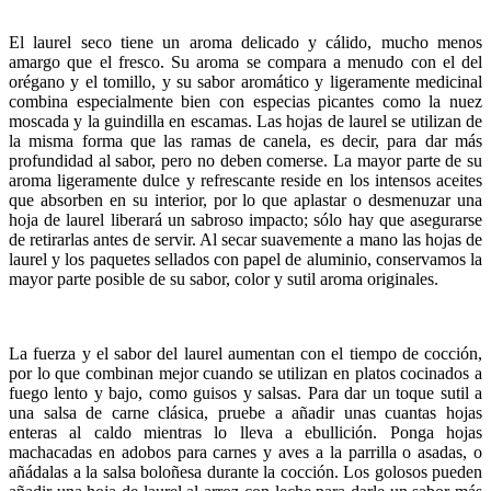
El laurel seco tiene un aroma delicado y cálido, mucho menos
amargo que el fresco. Su aroma se compara a menudo con el del
orégano y el tomillo, y su sabor aromático y ligeramente medicinal
combina especialmente bien con especias picantes como la nuez
moscada y la guindilla en escamas. Las hojas de laurel se utilizan de
la misma forma que las ramas de canela, es decir, para dar más
profundidad al sabor, pero no deben comerse. La mayor parte de su
aroma ligeramente dulce y refrescante reside en los intensos aceites
que absorben en su interior, por lo que aplastar o desmenuzar una
hoja de laurel liberará un sabroso impacto; sólo hay que asegurarse
de retirarlas antes de servir. Al secar suavemente a mano las hojas de
laurel y los paquetes sellados con papel de aluminio, conservamos la
mayor parte posible de su sabor, color y sutil aroma originales.
La fuerza y el sabor del laurel aumentan con el tiempo de cocción,
por lo que combinan mejor cuando se utilizan en platos cocinados a
fuego lento y bajo, como guisos y salsas. Para dar un toque sutil a
una salsa de carne clásica, pruebe a añadir unas cuantas hojas
enteras al caldo mientras lo lleva a ebullición. Ponga hojas
machacadas en adobos para carnes y aves a la parrilla o asadas, o
añádalas a la salsa boloñesa durante la cocción. Los golosos pueden