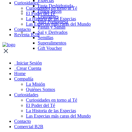
Especias
Curiosidades
Fruta Deshidratada
Curiosidades en torno al Té
Frutos Secos
El Poder del Té
Legumbres
La Historia de las Especias
Miel Portuguesa
Las Especias más caras del Mundo
Pastas y Salsas
Contacto
Sal y Derivados
Reventa B2B
Semillas
Superalimentos
Gift Voucher
Iniciar Sesión
Crear Cuenta
Home
Compañía
La Misión
Quiénes Somos
Curiosidades
Curiosidades en torno al Té
El Poder del Té
La Historia de las Especias
Las Especias más caras del Mundo
Contacto
Comercial B2B