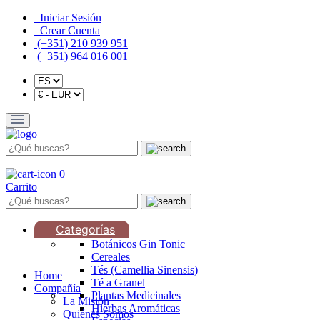
Iniciar Sesión
Crear Cuenta
(+351) 210 939 951
(+351) 964 016 001
0
Carrito
Categorías
Botánicos Gin Tonic
Cereales
Tés (Camellia Sinensis)
Home
Té a Granel
Compañía
Plantas Medicinales
La Misión
Hierbas Aromáticas
Quiénes Somos