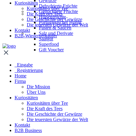
Gewürze
Kuriositäten
Dehydrierte Früchte
Kuriositäten über Tee
Getrocknete Früchte
Die Kraft des Tees
Hülsenfrüchte
Die Geschichte der Gewürze
Portugiesischer Honig
Die teuersten Gewürze der Welt
Pasten & Saucen
Kontakt
Salz und Derivate
B2B-Wiederverkäufer
Saatgut
Superfood
Gift Voucher
Eingabe
Registrierung
Home
Firma
Die Mission
Über Uns
Kuriositäten
Kuriositäten über Tee
Die Kraft des Tees
Die Geschichte der Gewürze
Die teuersten Gewürze der Welt
Kontakt
B2B Business