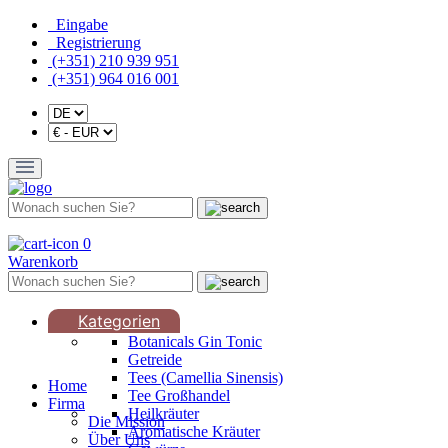
Eingabe
Registrierung
(+351) 210 939 951
(+351) 964 016 001
0
Warenkorb
Kategorien
Botanicals Gin Tonic
Getreide
Tees (Camellia Sinensis)
Home
Tee Großhandel
Firma
Heilkräuter
Die Mission
Aromatische Kräuter
Über Uns