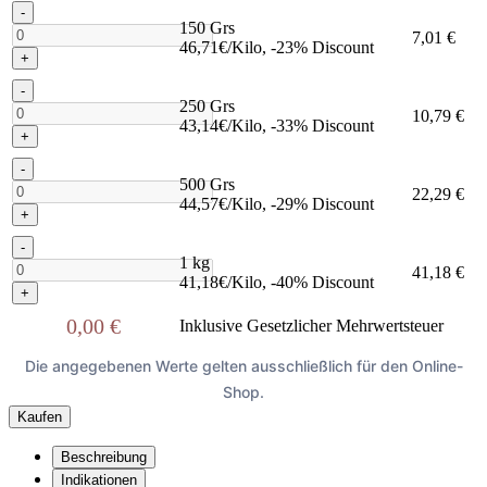
-
150 Grs
7,01 €
46,71€/Kilo, -23% Discount
+
-
250 Grs
10,79 €
43,14€/Kilo, -33% Discount
+
-
500 Grs
22,29 €
44,57€/Kilo, -29% Discount
+
-
1 kg
41,18 €
41,18€/Kilo, -40% Discount
+
0,00 €
Inklusive Gesetzlicher Mehrwertsteuer
Die angegebenen Werte gelten ausschließlich für den Online-
Shop.
Kaufen
Beschreibung
Indikationen